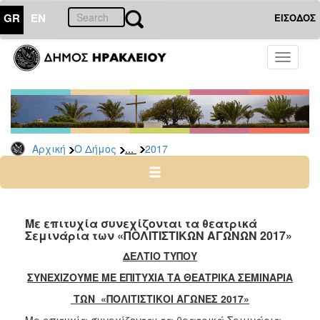
GR
EN
ΕΙΣΟΔΟΣ
Ο
Toggle
ΔΗΜΟΣ
navigati
Δελτία
Τύπου
Αρχείο
...
Αρχική
Ο Δήμος
2017
2026
2025
2024
2023
Με επιτυχία συνεχίζονται τα θεατρικά
Σεμινάρια των «ΠΟΛΙΤΙΣΤΙΚΩΝ ΑΓΩΝΩΝ 2017»
2022
ΔΕΛΤΙΟ ΤΥΠΟΥ
2021
ΣΥΝΕΧΙΖΟΥΜΕ ΜΕ ΕΠΙΤΥΧΙΑ ΤΑ ΘΕΑΤΡΙΚΑ ΣΕΜΙΝΑΡΙΑ
2020
ΤΩΝ «ΠΟΛΙΤΙΣΤΙΚΟΙ ΑΓΩΝΕΣ 2017»
2019
Με επιτυχία συνεχίζονται τα θεατρικά Σεμινάρια