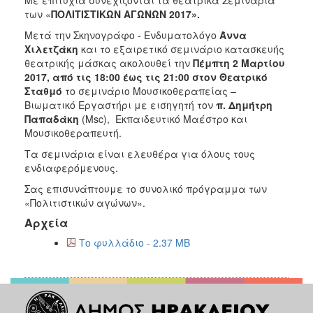
2018
των «
ΠΟΛΙΤΙΣΤΙΚΩΝ ΑΓΩΝΩΝ 2017».
2017
Μετά την Σκηνογράφο - Ενδυματολόγο
Άννα
2016
Χιλετζάκη
και το εξαιρετικό σεμινάριο κατασκευής
θεατρικής μάσκας ακολουθεί την
Πέμπτη 2 Μαρτίου
2015
2017, από τις 18:00 έως τις 21:00 στον Θεατρικό
2013
Σταθμό
το σεμινάριο Μουσικοθεραπείας –
Βιωματικό Εργαστήρι με εισηγητή τον
π. Δημήτρη
2012
Παπαδάκη
(Msc), Εκπαιδευτικό Μαέστρο και
2011
Μουσικοθεραπευτή.
2010
Τα σεμινάρια είναι ελευθέρα για όλους τους
ενδιαφερόμενους.
2006
Σας επισυνάπτουμε το συνολικό πρόγραμμα των
«Πολιτιστικών αγώνων».
Αρχεία
Ο
Το φυλλάδιο - 2.37 MB
ΤΟΠΟΣ
ΜΑΣ
ΠΟΛΙΤΙΣΜΟΣ