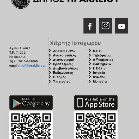
ΑΝΘΕΚΤΙΚΗ
ΠΟΛΗ
Χάρτης Ιστοχώρου
Αγίου Τίτου 1,
Δελτία Τύπου
Κ.Ε.Π.
Τ.Κ. 71202,
Ανακοινώσεις
Τηλέφωνα
Ηράκλειο
Διαγωνισμοί
e-Υπηρεσίες
Τηλ.: 2813-409000
Προσλήψεις
e-Αιτήματα
email:
info@heraklion.gr
Διαβουλεύσεις
Η Πόλη
Εκδηλώσεις
Ιστορία
Ο Δήμος
Κνωσός
Υπηρεσίες
Μουσεία