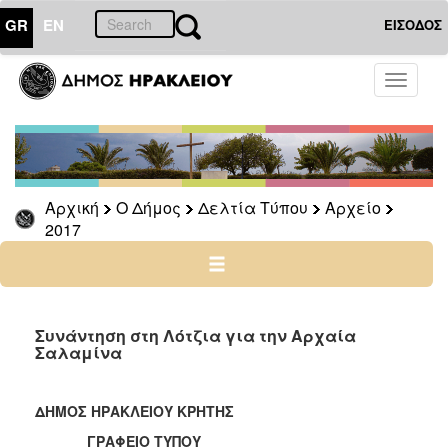
GR
EN
ΕΙΣΟΔΟΣ
Ο
Toggle
ΔΗΜΟΣ
navigati
Δελτία
Τύπου
Αρχείο
Αρχική
Ο Δήμος
Δελτία Τύπου
Αρχείο
2026
2017
2025
2024
2023
2022
Συνάντηση στη Λότζια για την Αρχαία
Σαλαμίνα
2021
2020
ΔΗΜΟΣ ΗΡΑΚΛΕΙΟΥ ΚΡΗΤΗΣ
2019
ΓΡΑΦΕΙΟ ΤΥΠΟΥ