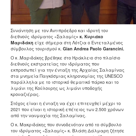
ΑΝΘΕΚΤΙΚΗ
ΠΟΛΗ
Συνάντηση με τον Αντιπρόεδρο και ιδρυτή του
διεθνούς ιδρύματος «Σαλαμίς
» κ. Κυριάκο
Μαριδάκη
είχε σήμερα στη Λότζια ο Εντεταλμένος
σύμβουλος τουρισμού κ.
Gian Andrea Paolo Garancini.
Ο κ .Μαριδάκης βρέθηκε στο Ηράκλειο στο πλαίσιο
διεθνούς εκστρατείας του ιδρύματος που
εκπροσωπεί για την ένταξη της Αρχαίας Σαλαμίνας
στα μνημεία Παγκόσμιας κληρονομίας της UNESCO
παράλληλα με το ιστορικό θεματικό πάρκο και το
λιμάνι της Κούλουρης ως λιμάνι υποδοχής
κρουαζιέρας.
Στόχος είναι η ένταξη να έχει επιτευχθεί μέχρι το
2021 που είναι η ιστορική επέτειος των 2.500 χρόνων
από την ναυμαχία της Σαλαμίνας.
Ο κ. Μακριδάκης που συνοδευόταν από το σύμβουλο
του ιδρύματος «Σαλαμίς» κ. Βλάση Δάλμαρη ζήτησε