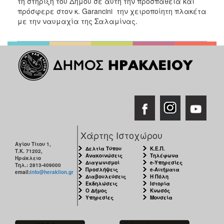
τη στήριξη του Δήμου σε αυτή την προσπάθεια και
πρόσφερε στον κ.
Garancini την χειροποίητη πλακέτα
με την ναυμαχία της Σαλαμίνας.
Χάρτης Ιστοχώρου
Αγίου Τίτου 1,
Δελτία Τύπου
Κ.Ε.Π.
Τ.Κ. 71202,
Ανακοινώσεις
Τηλέφωνα
Ηράκλειο
Διαγωνισμοί
e-Υπηρεσίες
Τηλ.: 2813-409000
Προσλήψεις
e-Αιτήματα
email:
info@heraklion.gr
Διαβουλεύσεις
Η Πόλη
Εκδηλώσεις
Ιστορία
Ο Δήμος
Κνωσός
Υπηρεσίες
Μουσεία