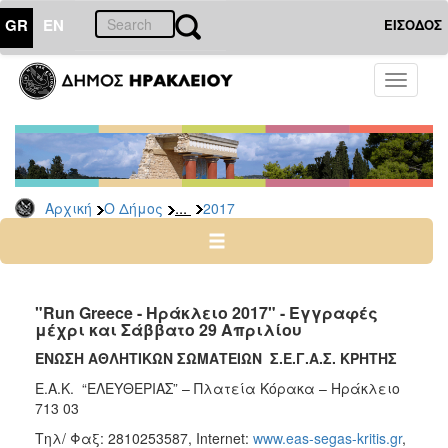
GR
EN
ΕΙΣΟΔΟΣ
Ο
Toggle
ΔΗΜΟΣ
navigati
Δελτία
Τύπου
Αρχείο
...
Αρχική
Ο Δήμος
2017
2026
2025
2024
2023
"Run Greece - Ηράκλειο 2017" - Εγγραφές
μέχρι και Σάββατο 29 Απριλίου
2022
ΕΝΩΣΗ ΑΘΛΗΤΙΚΩΝ ΣΩΜΑΤΕΙΩΝ Σ.Ε.Γ.Α.Σ. ΚΡΗΤΗΣ
2021
Ε.Α.Κ. “ΕΛΕΥΘΕΡΙΑΣ” – Πλατεία Κόρακα – Ηράκλειο
2020
713 03
2019
Τηλ/ Φαξ: 2810253587, Ιnternet:
www.eas-segas-kritis.gr
,