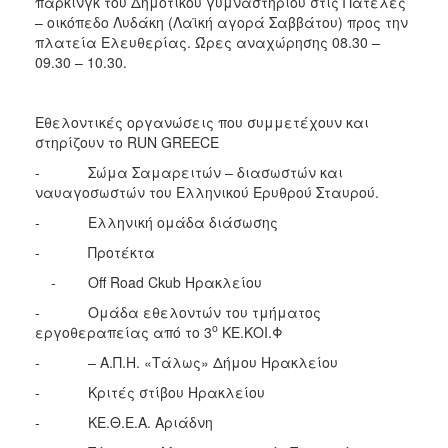
πάρκινγκ του Δημοτικού γυμναστηρίου στις Πατέλες
– οικόπεδο Λυδάκη (Λαϊκή αγορά Σαββάτου) προς την
πλατεία Ελευθερίας. Ώρες αναχώρησης 08.30 –
09.30 – 10.30.
Εθελοντικές οργανώσεις που συμμετέχουν και
στηρίζουν το RUN GREECE
- Σώμα Σαμαρειτών – διασωστών και
ναυαγοσωστών του Ελληνικού Ερυθρού Σταυρού.
- Ελληνική ομάδα διάσωσης
- Προτέκτα
- Off Road Ckub Ηρακλείου
- Ομάδα εθελοντών του τμήματος
ο
εργοθεραπείας από το 3
ΚΕ.ΚΟΙ.Φ
- – Α.Π.Η. «Τάλως» Δήμου Ηρακλείου
- Κριτές στίβου Ηρακλείου
- ΚΕ.Θ.Ε.Α. Αριάδνη