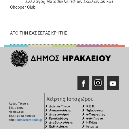
- Σύλλογος Μοτοσυκλετιστών Σκαλανίου και
Chopper Club
ΑΠΟ ΤΗΝ ΕΑΣ ΣΕΓΑΣ ΚΡΗΤΗΣ
Χάρτης Ιστοχώρου
Αγίου Τίτου 1,
Δελτία Τύπου
Κ.Ε.Π.
Τ.Κ. 71202,
Ανακοινώσεις
Τηλέφωνα
Ηράκλειο
Διαγωνισμοί
e-Υπηρεσίες
Τηλ.: 2813-409000
Προσλήψεις
e-Αιτήματα
email:
info@heraklion.gr
Διαβουλεύσεις
Η Πόλη
Εκδηλώσεις
Ιστορία