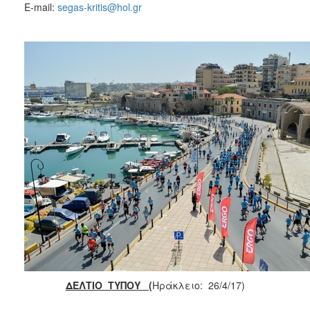
2018
E-mail:
segas-kritis@hol.gr
2017
2016
2015
2013
2012
2011
2010
2006
Ο
ΤΟΠΟΣ
ΜΑΣ
ΔΕΛΤΙΟ ΤΥΠΟΥ (
Ηράκλειο: 26/4/17)
ΠΟΛΙΤΙΣΜΟΣ