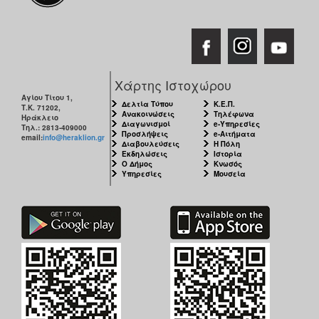
Χάρτης Ιστοχώρου
Αγίου Τίτου 1,
Δελτία Τύπου
Κ.Ε.Π.
Τ.Κ. 71202,
Ανακοινώσεις
Τηλέφωνα
Ηράκλειο
Διαγωνισμοί
e-Υπηρεσίες
Τηλ.: 2813-409000
Προσλήψεις
e-Αιτήματα
email:
info@heraklion.gr
Διαβουλεύσεις
Η Πόλη
Εκδηλώσεις
Ιστορία
Ο Δήμος
Κνωσός
Υπηρεσίες
Μουσεία