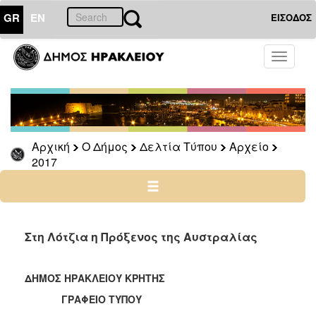
GR
EN
ΕΙΣΟΔΟΣ
Ο
Toggle
ΔΗΜΟΣ
navigati
Δελτία
Τύπου
Αρχείο
Αρχική
Ο Δήμος
Δελτία Τύπου
Αρχείο
2026
2017
2025
2024
2023
2022
Στη Λότζια η Πρόξενος της Αυστραλίας
2021
2020
ΔΗΜΟΣ ΗΡΑΚΛΕΙΟΥ ΚΡΗΤΗΣ
2019
ΓΡΑΦΕΙΟ ΤΥΠΟΥ