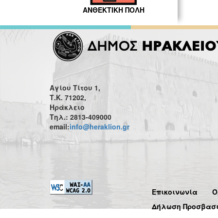
ΑΝΘΕΚΤΙΚΗ ΠΟΛΗ
Αγίου Τίτου 1,
Τ.Κ. 71202,
Ηράκλειο
Τηλ.: 2813-409000
email:
info@heraklion.gr
Επικοινωνία
Ό
Δήλωση Προσβασ