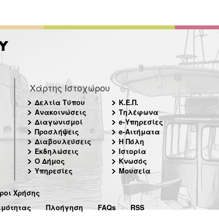
Χάρτης Ιστοχώρου
Δελτία Τύπου
Κ.Ε.Π.
Ανακοινώσεις
Τηλέφωνα
Διαγωνισμοί
e-Υπηρεσίες
Προσλήψεις
e-Αιτήματα
Διαβουλεύσεις
Η Πόλη
Εκδηλώσεις
Ιστορία
Ο Δήμος
Κνωσός
Υπηρεσίες
Μουσεία
ροι Χρήσης
ιμότητας
Πλοήγηση
FAQs
RSS