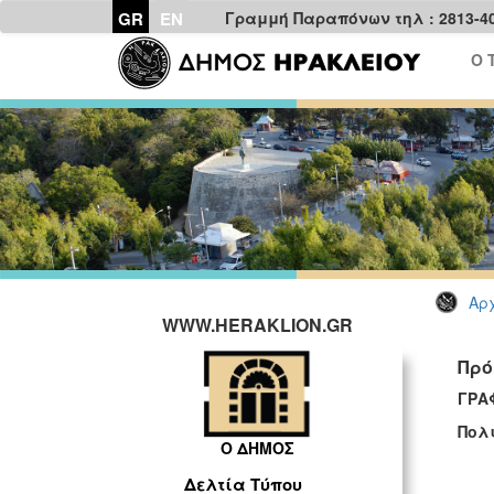
GR
EN
Γραμμή Παραπόνων τηλ : 2813-4
Ο 
Αρχ
WWW.HERAKLION.GR
Πρό
ΓΡΑ
Πολι
Ο ΔΗΜΟΣ
Δελτία Τύπου