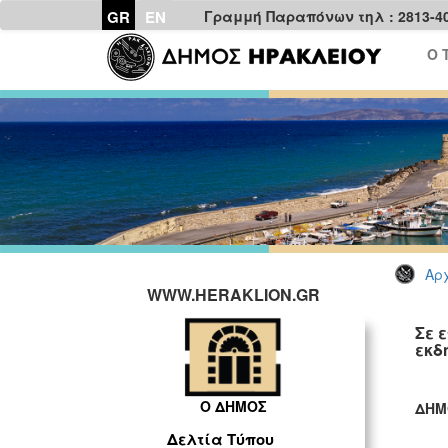
GR
EN
Γραμμή Παραπόνων τηλ : 2813-4
Ο 
Αρχ
WWW.HERAKLION.GR
Σε 
εκδ
Ο ΔΗΜΟΣ
ΔΗΜ
ΓΡ
Δελτία Τύπου