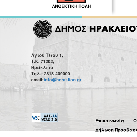
ΑΝΘΕΚΤΙΚΗ ΠΟΛΗ
Αγίου Τίτου 1,
Τ.Κ. 71202,
Ηράκλειο
Τηλ.: 2813-409000
email:
info@heraklion.gr
Επικοινωνία
Ό
Δήλωση Προσβασ