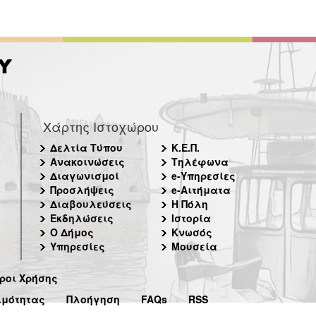
Χάρτης Ιστοχώρου
Δελτία Τύπου
Κ.Ε.Π.
Ανακοινώσεις
Τηλέφωνα
Διαγωνισμοί
e-Υπηρεσίες
Προσλήψεις
e-Αιτήματα
Διαβουλεύσεις
Η Πόλη
Εκδηλώσεις
Ιστορία
Ο Δήμος
Κνωσός
Υπηρεσίες
Μουσεία
ροι Χρήσης
ιμότητας
Πλοήγηση
FAQs
RSS