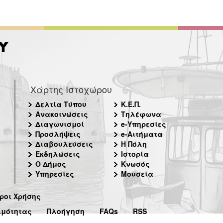
Χάρτης Ιστοχώρου
Δελτία Τύπου
Κ.Ε.Π.
Ανακοινώσεις
Τηλέφωνα
Διαγωνισμοί
e-Υπηρεσίες
Προσλήψεις
e-Αιτήματα
Διαβουλεύσεις
Η Πόλη
Εκδηλώσεις
Ιστορία
Ο Δήμος
Κνωσός
Υπηρεσίες
Μουσεία
ροι Χρήσης
ιμότητας
Πλοήγηση
FAQs
RSS