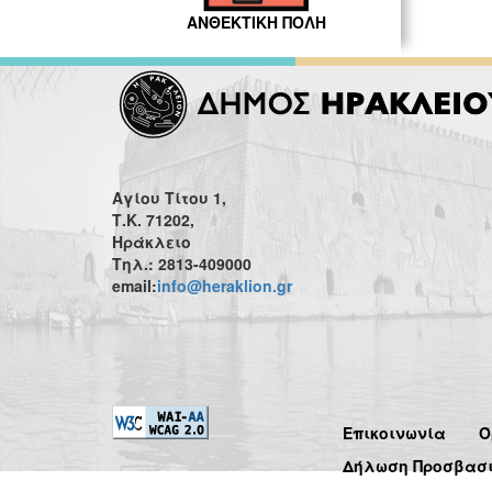
ΑΝΘΕΚΤΙΚΗ ΠΟΛΗ
Αγίου Τίτου 1,
Τ.Κ. 71202,
Ηράκλειο
Τηλ.: 2813-409000
email:
info@heraklion.gr
Επικοινωνία
Ό
Δήλωση Προσβασ