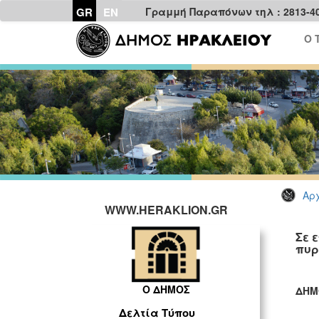
GR
EN
Γραμμή Παραπόνων τηλ : 2813-4
Ο 
Αρχ
WWW.HERAKLION.GR
Σε 
πυρ
Ο ΔΗΜΟΣ
ΔΗΜ
ΓΡ
Δελτία Τύπου