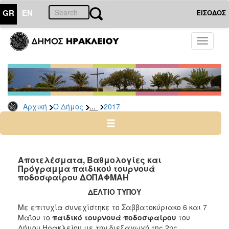
GR
EN
ΕΙΣΟΔΟΣ
Ο
Toggle
ΔΗΜΟΣ
navigati
Δελτία
Τύπου
Αρχείο
...
Αρχική
Ο Δήμος
2017
2026
2025
2024
2023
Αποτελέσματα, Βαθμολογίες και
Πρόγραμμα παιδικού τουρνουά
2022
ποδοσφαίρου ΔΟΠΑΦΜΑΗ
2021
ΔΕΛΤΙΟ ΤΥΠΟΥ
2020
Με επιτυχία συνεχίστηκε το Σαββατοκύριακο 6 και 7
2019
Μαΐου το
παιδικό τουρνουά ποδοσφαίρου
του
Δήμου Ηρακλείου με την διεξαγωγή της 2ης