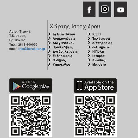
ΑΝΘΕΚΤΙΚΗ
ΠΟΛΗ
Χάρτης Ιστοχώρου
Αγίου Τίτου 1,
Δελτία Τύπου
Κ.Ε.Π.
Τ.Κ. 71202,
Ανακοινώσεις
Τηλέφωνα
Ηράκλειο
Διαγωνισμοί
e-Υπηρεσίες
Τηλ.: 2813-409000
Προσλήψεις
e-Αιτήματα
email:
info@heraklion.gr
Διαβουλεύσεις
Η Πόλη
Εκδηλώσεις
Ιστορία
Ο Δήμος
Κνωσός
Υπηρεσίες
Μουσεία