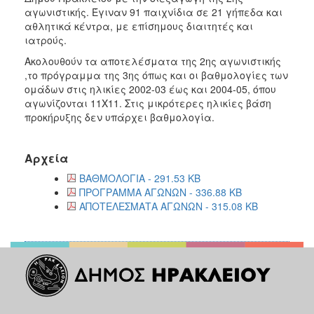
2018
αγωνιστικής. Έγιναν 91 παιχνίδια σε 21 γήπεδα και
2017
αθλητικά κέντρα, με επίσημους διαιτητές και
ιατρούς.
2016
Ακολουθούν τα αποτελέσματα της 2ης αγωνιστικής
2015
,το πρόγραμμα της 3ης όπως και οι βαθμολογίες των
2013
ομάδων στις ηλικίες 2002-03 έως και 2004-05, όπου
αγωνίζονται 11Χ11. Στις μικρότερες ηλικίες βάση
2012
προκήρυξης δεν υπάρχει βαθμολογία.
2011
2010
Αρχεία
2006
ΒΑΘΜΟΛΟΓΙΑ - 291.53 KB
ΠΡΟΓΡΑΜΜΑ ΑΓΩΝΩΝ - 336.88 KB
ΑΠΟΤΕΛΕΣΜΑΤΑ ΑΓΩΝΩΝ - 315.08 KB
Ο
ΤΟΠΟΣ
ΜΑΣ
ΠΟΛΙΤΙΣΜΟΣ