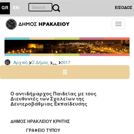
GR
EN
ΕΙΣΟΔΟΣ
Ο
Toggle
ΔΗΜΟΣ
navigati
Δελτία
Τύπου
Αρχείο
...
Αρχική
Ο Δήμος
2017
2026
2025
2024
2023
Ο αντιδήμαρχος Παιδείας με τους
Διευθυντές των Σχολείων της
2022
Δευτεροβάθμιας Εκπαίδευσης
2021
2020
ΔΗΜΟΣ ΗΡΑΚΛΕΙΟΥ ΚΡΗΤΗΣ
2019
ΓΡΑΦΕΙΟ ΤΥΠΟΥ