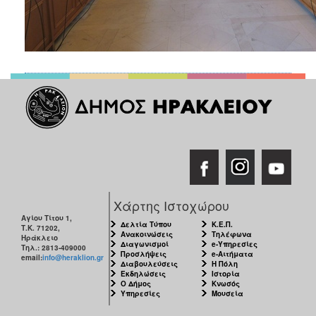
Χάρτης Ιστοχώρου
Αγίου Τίτου 1,
Δελτία Τύπου
Κ.Ε.Π.
Τ.Κ. 71202,
Ανακοινώσεις
Τηλέφωνα
Ηράκλειο
Διαγωνισμοί
e-Υπηρεσίες
Τηλ.: 2813-409000
Προσλήψεις
e-Αιτήματα
email:
info@heraklion.gr
Διαβουλεύσεις
Η Πόλη
Εκδηλώσεις
Ιστορία
Ο Δήμος
Κνωσός
Υπηρεσίες
Μουσεία