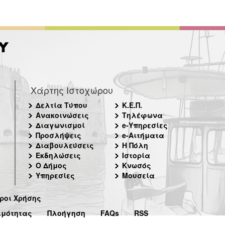
Χάρτης Ιστοχώρου
Δελτία Τύπου
Κ.Ε.Π.
Ανακοινώσεις
Τηλέφωνα
Διαγωνισμοί
e-Υπηρεσίες
Προσλήψεις
e-Αιτήματα
Διαβουλεύσεις
Η Πόλη
Εκδηλώσεις
Ιστορία
Ο Δήμος
Κνωσός
Υπηρεσίες
Μουσεία
ροι Χρήσης
ιμότητας
Πλοήγηση
FAQs
RSS