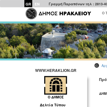
GR
EN
Γραμμή Παραπόνων τηλ : 2813-4
Ο 
Αρχ
WWW.HERAKLION.GR
Πρό
ΔΗΜ
Ο ΔΗΜΟΣ
ΓΡ
Δελτία Τύπου