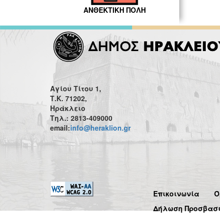
ΑΝΘΕΚΤΙΚΗ ΠΟΛΗ
Αγίου Τίτου 1,
Τ.Κ. 71202,
Ηράκλειο
Τηλ.: 2813-409000
email:
info@heraklion.gr
Επικοινωνία
Ό
Δήλωση Προσβασ