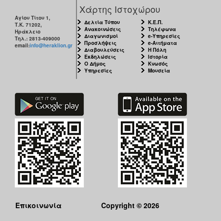
Χάρτης Ιστοχώρου
Αγίου Τίτου 1,
Δελτία Τύπου
Κ.Ε.Π.
Τ.Κ. 71202,
Ανακοινώσεις
Τηλέφωνα
Ηράκλειο
Διαγωνισμοί
e-Υπηρεσίες
Τηλ.: 2813-409000
Προσλήψεις
e-Αιτήματα
email:
info@heraklion.gr
Διαβουλεύσεις
Η Πόλη
Εκδηλώσεις
Ιστορία
Ο Δήμος
Κνωσός
Υπηρεσίες
Μουσεία
Επικοινωνία
Copyright © 2026