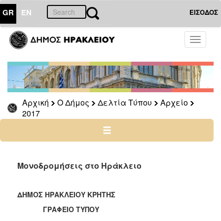
GR
EN
ΕΙΣΟΔΟΣ
Ο
Toggle
ΔΗΜΟΣ
navigati
Δελτία
Τύπου
Αρχείο
Αρχική
Ο Δήμος
Δελτία Τύπου
Αρχείο
2026
2017
2025
2024
2023
2022
Μονοδρομήσεις στο Ηράκλειο
2021
2020
ΔΗΜΟΣ ΗΡΑΚΛΕΙΟΥ ΚΡΗΤΗΣ
2019
ΓΡΑΦΕΙΟ ΤΥΠΟΥ