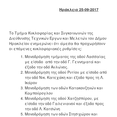
2018
2017
Ηράκλειο 25-09-2017
2016
2015
2013
Το Τμήμα Κυκλοφορίας και Συγκοινωνιών της
Διεύθυνσης Τεχνικών Έργων και Μελετών του Δήμου
2012
Ηρακλείου ενημερώνει ότι άμεσα θα προχωρήσουν
2011
οι επόμενες κυκλοφοριακές ρυθμίσεις:
2010
Μονοδρόμηση τμήματος της οδού Λασσαίας
με είσοδο από την οδό Γ. Γεννηματά και
2006
έξοδο την οδό Αυλώνος.
Μονοδρόμηση της οδού Ρυτίου με είσοδο από
την οδό Νικ. Κατεχάκη και έξοδο προς τη Λ.
Ικάρου
Μονοδρόμηση των οδών Κατακουζηνών και
Ο
ΤΟΠΟΣ
Καμπούρογλου
ΜΑΣ
Μονοδρόμηση της οδού Χατζησπύρου, με
είσοδο την οδό Γαλενιανού και έξοδο προς
ΠΟΛΙΤΙΣΜΟΣ
την οδό Λ. Κατσώνη
Μονοδρόμηση των οδών Στησιχώρου και