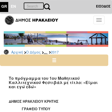
GR
EN
ΕΙΣΟΔΟΣ
Ο
Toggle
ΔΗΜΟΣ
navigati
Δελτία
Τύπου
Αρχείο
...
Αρχική
Ο Δήμος
2017
2026
2025
2024
2023
Το πρόγραμμα του 1ου Μαθητικού
Καλλιτεχνικού Φεστιβάλ με τίτλο: «Είμαι
2022
και εγώ εδώ»
2021
2020
ΔΗΜΟΣ ΗΡΑΚΛΕΙΟΥ ΚΡΗΤΗΣ
2019
ΓΡΑΦΕΙΟ ΤΥΠΟΥ