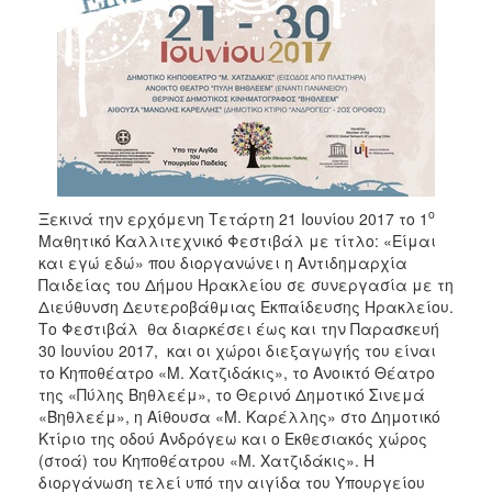
ΑΝΘΕΚΤΙΚΗ
ΠΟΛΗ
ο
Ξεκινά την ερχόμενη Τετάρτη 21 Ιουνίου 2017 το 1
Μαθητικό Καλλιτεχνικό Φεστιβάλ με τίτλο: «Είμαι
και εγώ εδώ» που διοργανώνει η Αντιδημαρχία
Παιδείας του Δήμου Ηρακλείου σε συνεργασία με τη
Διεύθυνση Δευτεροβάθμιας Εκπαίδευσης Ηρακλείου.
Το Φεστιβάλ θα διαρκέσει έως και την Παρασκευή
30 Ιουνίου 2017, και οι χώροι διεξαγωγής του είναι
το Κηποθέατρο «Μ. Χατζιδάκις», το Ανοικτό Θέατρο
της «Πύλης Βηθλεέμ», το Θερινό Δημοτικό Σινεμά
«Βηθλεέμ», η Αίθουσα «Μ. Καρέλλης» στο Δημοτικό
Κτίριο της οδού Ανδρόγεω και ο Εκθεσιακός χώρος
(στοά) του Κηποθέατρου «Μ. Χατζιδάκις». Η
διοργάνωση τελεί υπό την αιγίδα του Υπουργείου