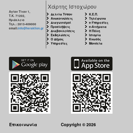
Χάρτης Ιστοχώρου
Αγίου Τίτου 1,
Δελτία Τύπου
Κ.Ε.Π.
Τ.Κ. 71202,
Ανακοινώσεις
Τηλέφωνα
Ηράκλειο
Διαγωνισμοί
e-Υπηρεσίες
Τηλ.: 2813-409000
Προσλήψεις
e-Αιτήματα
email:
info@heraklion.gr
Διαβουλεύσεις
Η Πόλη
Εκδηλώσεις
Ιστορία
Ο Δήμος
Κνωσός
Υπηρεσίες
Μουσεία
Επικοινωνία
Copyright © 2026