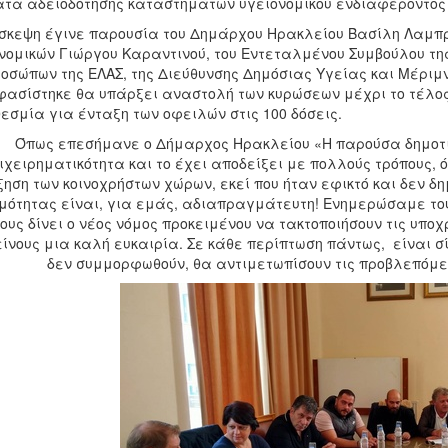
τα αδειοδότησης καταστημάτων υγειονομικού ενδιαφέροντος 
σκεψη έγινε παρουσία του Δημάρχου Ηρακλείου Βασίλη Λαμπρι
νομικών Γιώργου Καραντινού, του Εντεταλμένου Συμβούλου τη
οσώπων της ΕΛΑΣ, της Διεύθυνσης Δημόσιας Υγείας και Μέρι
ασίστηκε θα υπάρξει αναστολή των κυρώσεων μέχρι το τέλος 
εσμία για ένταξη των οφειλών στις 100 δόσεις.
Όπως επεσήμανε ο Δήμαρχος Ηρακλείου «Η παρούσα δημοτικ
ιχειρηματικότητα και το έχει αποδείξει με πολλούς τρόπους, 
ξηση των κοινοχρήστων χώρων, εκεί που ήταν εφικτό και δεν δ
μότητας είναι, για εμάς, αδιαπραγμάτευτη! Ενημερώσαμε το
τους δίνει ο νέος νόμος προκειμένου να τακτοποιήσουν τις υπο
είνους μια καλή ευκαιρία. Σε κάθε περίπτωση πάντως, είναι σ
δεν συμμορφωθούν, θα αντιμετωπίσουν τις προβλεπόμε