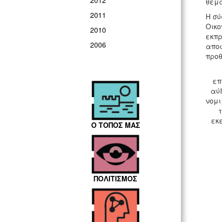
2012
θέμα
2011
Η σύ
Οικο
2010
εκπρ
2006
αποφ
προθ
επ
αύ
νομι
εκ
Ο ΤΟΠΟΣ ΜΑΣ
ΠΟΛΙΤΙΣΜΟΣ