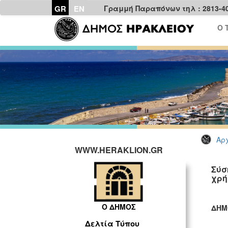
GR
EN
Γραμμή Παραπόνων τηλ : 2813-4
Ο 
Αρχ
WWW.HERAKLION.GR
Σύσ
χρή
Ο ΔΗΜΟΣ
ΔΗΜ
ΓΡ
Δελτία Τύπου