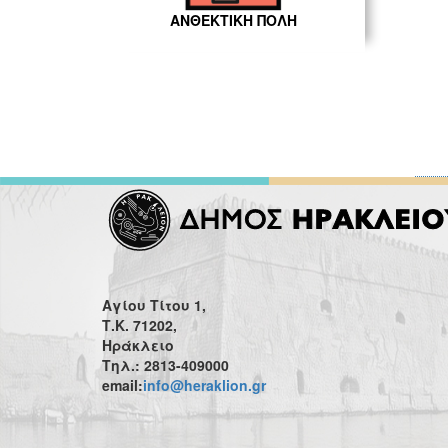
ΑΝΘΕΚΤΙΚΗ ΠΟΛΗ
Αγίου Τίτου 1,
Τ.Κ. 71202,
Ηράκλειο
Τηλ.: 2813-409000
email:
info@heraklion.gr