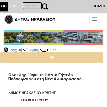
GR
EN
ΕΙΣΟΔΟΣ
Ο
Toggle
ΔΗΜΟΣ
navigati
Δελτία
Τύπου
Αρχείο
...
Αρχική
Ο Δήμος
2017
2026
2025
2024
2023
Ολοκληρώθηκε το Ικάριο Γήπεδο
Ποδοσφαίρου στη Νέα Αλικαρνασσό
2022
2021
ΔΗΜΟΣ ΗΡΑΚΛΕΙΟΥ ΚΡΗΤΗΣ
2020
ΓΡΑΦΕΙΟ ΤΥΠΟΥ
2019