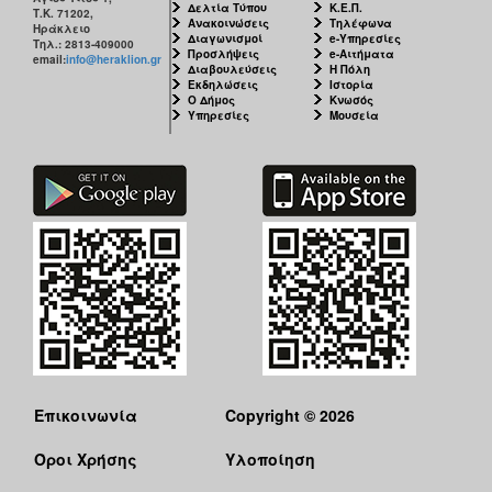
Δελτία Τύπου
Κ.Ε.Π.
Τ.Κ. 71202,
Ανακοινώσεις
Τηλέφωνα
Ηράκλειο
Διαγωνισμοί
e-Υπηρεσίες
Τηλ.: 2813-409000
Προσλήψεις
e-Αιτήματα
email:
info@heraklion.gr
Διαβουλεύσεις
Η Πόλη
Εκδηλώσεις
Ιστορία
Ο Δήμος
Κνωσός
Υπηρεσίες
Μουσεία
Επικοινωνία
Copyright © 2026
Όροι Χρήσης
Υλοποίηση