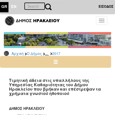
GR
EN
ΕΙΣΟΔΟΣ
Ο
Toggle
ΔΗΜΟΣ
navigati
Δελτία
Τύπου
Αρχείο
...
Αρχική
Ο Δήμος
2017
2026
2025
2024
2023
Τιμητική άδεια στις υπαλλήλους της
Υπηρεσίας Καθαριότητας του Δήμου
2022
Ηρακλείου που βρήκαν και επέστρεψαν τα
2021
χρήματα γνωστού ηθοποιού
2020
2019
ΔΗΜΟΣ ΗΡΑΚΛΕΙΟΥ