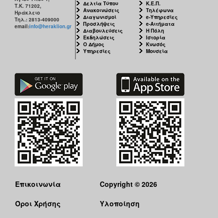
Δελτία Τύπου
Κ.Ε.Π.
Τ.Κ. 71202,
Ανακοινώσεις
Τηλέφωνα
Ηράκλειο
Διαγωνισμοί
e-Υπηρεσίες
Τηλ.: 2813-409000
Προσλήψεις
e-Αιτήματα
email:
info@heraklion.gr
Διαβουλεύσεις
Η Πόλη
Εκδηλώσεις
Ιστορία
Ο Δήμος
Κνωσός
Υπηρεσίες
Μουσεία
Επικοινωνία
Copyright © 2026
Όροι Χρήσης
Υλοποίηση