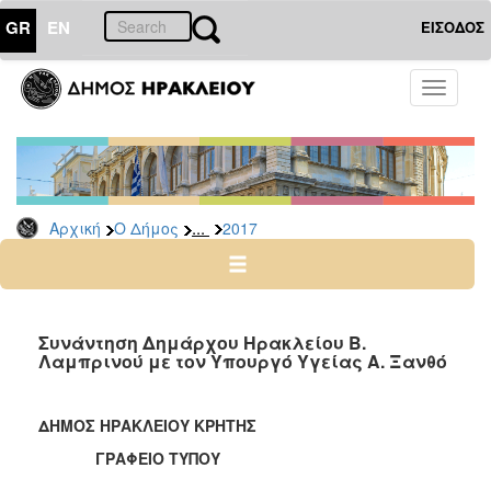
GR
EN
ΕΙΣΟΔΟΣ
Ο
Toggle
ΔΗΜΟΣ
navigati
Δελτία
Τύπου
Αρχείο
...
Αρχική
Ο Δήμος
2017
2026
2025
2024
2023
Συνάντηση Δημάρχου Ηρακλείου Β.
Λαμπρινού με τον Υπουργό Υγείας Α. Ξανθό
2022
2021
ΔΗΜΟΣ ΗΡΑΚΛΕΙΟΥ ΚΡΗΤΗΣ
2020
ΓΡΑΦΕΙΟ ΤΥΠΟΥ
2019