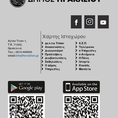
Χάρτης Ιστοχώρου
Αγίου Τίτου 1,
Δελτία Τύπου
Κ.Ε.Π.
Τ.Κ. 71202,
Ανακοινώσεις
Τηλέφωνα
Ηράκλειο
Διαγωνισμοί
e-Υπηρεσίες
Τηλ.: 2813-409000
Προσλήψεις
e-Αιτήματα
email:
info@heraklion.gr
Διαβουλεύσεις
Η Πόλη
Εκδηλώσεις
Ιστορία
Ο Δήμος
Κνωσός
Υπηρεσίες
Μουσεία