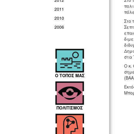
Στο 
2012
πολι
2011
πόλ
2010
Στο 
Σεπτ
2006
επαφ
διμε
διδυ
Δημά
στα 
Ο κ.
σημε
Ο ΤΟΠΟΣ ΜΑΣ
(ΒΑΑ
Εκτό
Μπορ
ΠΟΛΙΤΙΣΜΟΣ