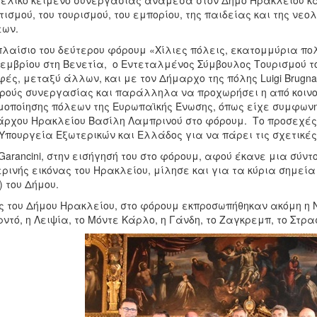
τελικό κείμενο συνεργασίας ανάμεσα στον Δήμο Ηρακλείου και
τισμού, του τουρισμού, του εμπορίου, της παιδείας και της νε
εων.
πλαίσιο του δεύτερου φόρουμ «Χίλιες πόλεις, εκατομμύρια πολ
εμβρίου στη Βενετία, ο Εντεταλμένος Σύμβουλος Τουρισμoύ του
ές, μεταξύ άλλων, και με τον Δήμαρχο της πόλης Luigi Brugn
ρούς συνεργασίας και παράλληλα να προχωρήσει η από κοιν
μοποίησης πόλεων της Ευρωπαϊκής Ένωσης, όπως είχε συμφωνη
ρχου Ηρακλείου Βασίλη Λαμπρινού στο φόρουμ. Το προσεχές 
Υπουργεία Εξωτερικών και Ελλάδος για να πάρει τις σχετικές
 Garancini, στην εισήγησή του στο φόρουμ, αφού έκανε μια σύν
ρινής εικόνας του Ηρακλείου, μίλησε και για τα κύρια σημεία
) του Δήμου.
ς του Δήμου Ηρακλείου, στο φόρουμ εκπροσωπήθηκαν ακόμη η Ν
ντό, η Λειψία, το Μόντε Κάρλο, η Γάνδη, το Ζαγκρεμπ, το Στρα