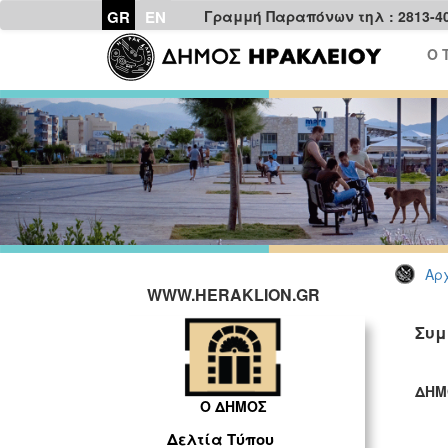
GR
EN
Γραμμή Παραπόνων τηλ : 2813-4
Ο 
Αρχ
WWW.HERAKLION.GR
Συμ
ΔΗΜ
Ο ΔΗΜΟΣ
ΓΡ
Δελτία Τύπου