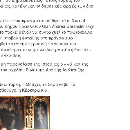
 τον Δήμο Βενετίας, στους τομείς του
ολαίας, κατέληξαν οι δημοτικές αρχές των δυο
ίτες» που πραγματοποιήθηκε στις 3 και 4
 Δήμου Ηρακλείου Gian Andrea Garancini είχε
aro προκειμένου να συνταχθεί το πρωτόκολλο
ού υποβολή ένταξης στο πρόγραμμα
θεί κατά την περυσινή παρουσία του
διάστημα το κείμενο συνεργασίας θα πάει
 εγκρίσεις.
τομη παρουσίαση της ιστορίας αλλά και της
 του σχεδίου Βιώσιμης Αστικής Ανάπτυξης
έα Υόρκη, η Μόσχα, το Σεράγεβο, το
σβούργο, η Κέρκυρα κ.α.