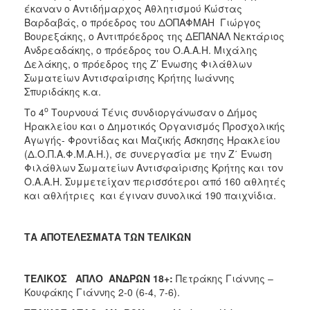
έκαναν ο Αντιδήμαρχος Αθλητισμού Κώστας
Βαρδαβάς, ο πρόεδρος του ΔΟΠΑΦΜΑΗ Γιώργος
Βουρεξάκης, ο Αντιπρόεδρος της ΔΕΠΑΝΑΛ Νεκτάριος
Ανδρεαδάκης, ο πρόεδρος του Ο.Α.Α.Η. Μιχάλης
Δελάκης, ο πρόεδρος της Ζ’ Ένωσης Φιλάθλων
Σωματείων Αντισφαίρισης Κρήτης Ιωάννης
Σπυριδάκης κ.α.
ο
Το 4
Τουρνουά Τένις συνδιοργάνωσαν ο Δήμος
Ηρακλείου και ο Δημοτικός Οργανισμός Προσχολικής
Αγωγής- Φροντίδας και Μαζικής Άσκησης Ηρακλείου
(Δ.Ο.Π.Α.Φ.Μ.Α.Η.), σε συνεργασία με την Ζ΄ Ένωση
Φιλάθλων Σωματείων Αντισφαίρισης Κρήτης και τον
Ο.Α.Α.Η. Συμμετείχαν περισσότεροι από 160 αθλητές
και αθλήτριες και έγιναν συνολικά 190 παιχνίδια.
ΤΑ ΑΠΟΤΕΛΕΣΜΑΤΑ ΤΩΝ ΤΕΛΙΚΩΝ
ΤΕΛΙΚΟΣ ΑΠΛΟ ΑΝΔΡΩΝ 18+:
Πετράκης Γιάννης –
Κουφάκης Γιάννης 2-0 (6-4, 7-6).