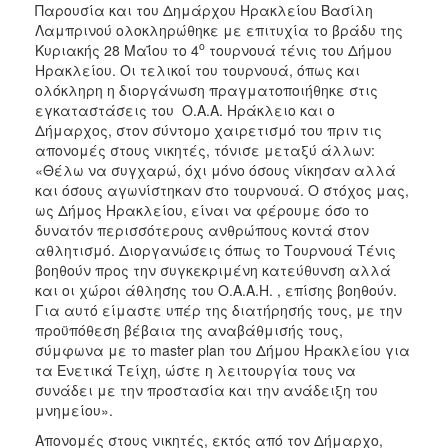
Παρουσία και του Δημάρχου Ηρακλείου Βασίλη
ΑΝΘΕΚΤΙΚΗ
ΠΟΛΗ
Λαμπρινού ολοκληρώθηκε με επιτυχία το βράδυ της
ο
Κυριακής 28 Μαΐου το 4
τουρνουά τένις του Δήμου
Ηρακλείου. Οι τελικοί του τουρνουά, όπως και
ολόκληρη η διοργάνωση πραγματοποιήθηκε στις
εγκαταστάσεις του Ο.Α.Α. Ηράκλειο και ο
Δήμαρχος, στον σύντομο χαιρετισμό του πριν τις
απονομές στους νικητές, τόνισε μεταξύ άλλων:
«Θέλω να συγχαρώ, όχι μόνο όσους νίκησαν αλλά
και όσους αγωνίστηκαν στο τουρνουά. Ο στόχος μας,
ως Δήμος Ηρακλείου, είναι να φέρουμε όσο το
δυνατόν περισσότερους ανθρώπους κοντά στον
αθλητισμό. Διοργανώσεις όπως το Τουρνουά Τένις
βοηθούν προς την συγκεκριμένη κατεύθυνση αλλά
και οι χώροι άθλησης του Ο.Α.Α.Η. , επίσης βοηθούν.
Για αυτό είμαστε υπέρ της διατήρησής τους, με την
προϋπόθεση βέβαια της αναβάθμισής τους,
σύμφωνα με το master plan του Δήμου Ηρακλείου για
τα Ενετικά Τείχη, ώστε η λειτουργία τους να
συνάδει με την προστασία και την ανάδειξη του
μνημείου».
Απονομές στους νικητές, εκτός από τον Δήμαρχο,