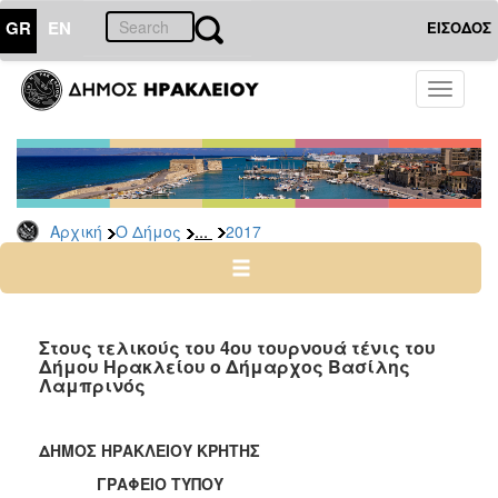
GR
EN
ΕΙΣΟΔΟΣ
Ο
Toggle
ΔΗΜΟΣ
navigati
Δελτία
Τύπου
Αρχείο
...
Αρχική
Ο Δήμος
2017
2026
2025
2024
2023
Στους τελικούς του 4ου τουρνουά τένις του
Δήμου Ηρακλείου ο Δήμαρχος Βασίλης
2022
Λαμπρινός
2021
2020
ΔΗΜΟΣ ΗΡΑΚΛΕΙΟΥ ΚΡΗΤΗΣ
2019
ΓΡΑΦΕΙΟ ΤΥΠΟΥ