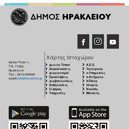
Χάρτης Ιστοχώρου
Αγίου Τίτου 1,
Δελτία Τύπου
Κ.Ε.Π.
Τ.Κ. 71202,
Ανακοινώσεις
Τηλέφωνα
Ηράκλειο
Διαγωνισμοί
e-Υπηρεσίες
Τηλ.: 2813-409000
Προσλήψεις
e-Αιτήματα
email:
info@heraklion.gr
Διαβουλεύσεις
Η Πόλη
Εκδηλώσεις
Ιστορία
Ο Δήμος
Κνωσός
Υπηρεσίες
Μουσεία