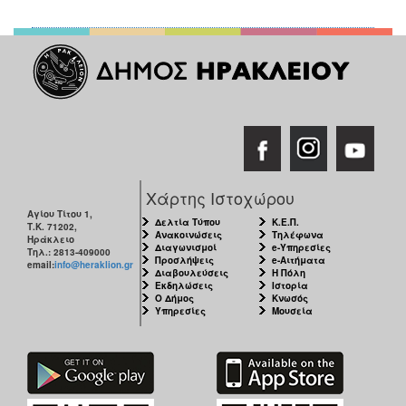
Χάρτης Ιστοχώρου
Αγίου Τίτου 1,
Δελτία Τύπου
Κ.Ε.Π.
Τ.Κ. 71202,
Ανακοινώσεις
Τηλέφωνα
Ηράκλειο
Διαγωνισμοί
e-Υπηρεσίες
Τηλ.: 2813-409000
Προσλήψεις
e-Αιτήματα
email:
info@heraklion.gr
Διαβουλεύσεις
Η Πόλη
Εκδηλώσεις
Ιστορία
Ο Δήμος
Κνωσός
Υπηρεσίες
Μουσεία