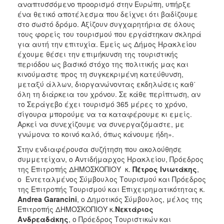
αναπτυσσόμενο προορισμό στην Ευρώπη, υπήρξε
ένα θετικό αποτέλεσμα που δείχνει ότι βαδίζουμε
στο σωστό δρόμο. Αξίζουν συγχαρητήρια σε όλους
τους φορείς του τουρισμού που εργάστηκαν σκληρά
για αυτή την επιτυχία. Εμείς ως Δήμος Ηρακλείου
έχουμε θέσει την επιμήκυνση της τουριστικής
περιόδου ως βασικό στόχο της πολιτικής μας και
κινούμαστε προς τη συγκεκριμένη κατεύθυνση,
μεταξύ άλλων, διοργανώνοντας εκδηλώσεις καθ΄
όλη τη διάρκεια του χρόνου. Σε κάθε περίπτωση, αν
το Σεράγεβο έχει τουρισμό 365 μέρες το χρόνο,
σίγουρα μπορούμε να τα καταφέρουμε κι εμείς.
Αρκεί να συνεχίζουμε να συνεργαζόμαστε, με
γνώμονα το κοινό καλό, όπως κάνουμε ήδη».
Στην ενδιαφέρουσα συζήτηση που ακολούθησε
συμμετείχαν, ο Αντιδήμαρχος Ηρακλείου, Πρόεδρος
της Επιτροπής ΔΗΜΟΣΚΟΠΙΟΥ κ.
Πέτρος Ινιωτάκης
,
ο Εντεταλμένος Σύμβουλος Τουρισμού και Πρόεδρος
της Επιτροπής Τουρισμού και Επιχειρηματικότητας κ.
Andrea
Garancini
, ο Δημοτικός Σύμβουλος, μέλος της
Επιτροπής ΔΗΜΟΣΚΟΠΙΟΥ κ.
Νεκτάριος
Ανδρεαδάκης
, ο Πρόεδρος Τουριστικών και