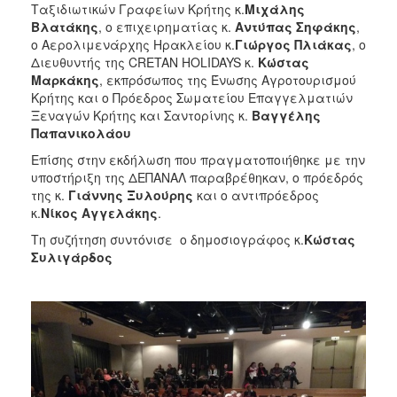
Ταξιδιωτικών Γραφείων Κρήτης κ.
Μιχάλης
Βλατάκης
, ο επιχειρηματίας κ.
Αντύπας Σηφάκης
,
ο Αερολιμενάρχης Ηρακλείου κ.
Γιώργος Πλιάκας
, ο
Διευθυντής της CRETAN HOLIDAYS κ.
Κώστας
Μαρκάκης
, εκπρόσωπος της Ένωσης Αγροτουρισμού
Κρήτης και ο Πρόεδρος Σωματείου Επαγγελματιών
Ξεναγών Κρήτης και Σαντορίνης κ.
Βαγγέλης
Παπανικολάου
Επίσης στην εκδήλωση που πραγματοποιήθηκε με την
υποστήριξη της ΔΕΠΑΝΑΛ παραβρέθηκαν, ο πρόεδρός
της κ.
Γιάννης Ξυλούρης
και ο αντιπρόεδρος
κ.
Νίκος Αγγελάκης
.
Τη συζήτηση συντόνισε ο δημοσιογράφος κ.
Κώστας
Συλιγάρδος