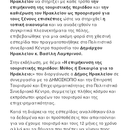
Ηρακλείου
να στηρίξει με κάθε τρόπο
την
ΑΝΘΕΚΤΙΚΗ
επιμήκυνση της τουριστικής περιόδου
και
την
ΠΟΛΗ
καθιέρωση του Ηρακλείου ως προορισμού για
τους ξένους επισκέπτες
ώστε να στηριχθεί
η
τοπική οικονομία
και να αναδειχθούν τα
συγκριτικά πλεονεκτήματα της πόλης,
επιβεβαιώθηκε για μια ακόμη φορά στη χθεσινή
εσπερίδα που πραγματοποιήθηκε στο Πολιτιστικό
συνεδριακό Κέντρο παρουσία του
Δημάρχου
Ηρακλείου κ. Βασίλη Λαμπρινού.
Στην εκδήλωση, με θέμα
«Η επιμήκυνση της
τουριστικής περιόδου: Μύθος ή Ευκαιρία για το
Ηράκλειο;»
που διοργάνωσε ο
Δήμος Ηρακλείου
σε
συνεργασία με το ΔΗΜΟΣΚΟΠΙΟ και την Επιτροπή
Τουρισμού και Επιχειρηματικότητας στο Πολιτιστικό
Συνεδριακό Κέντρο, συμμετείχε πλήθος κόσμου και
εκπρόσωποι φορέων του τουρισμού και της
επιχειρηματικότητας.
Κατά τη διάρκεια της εσπερίδας αναλύθηκαν όλα
τα δεδομένα και οι προϋποθέσεις που απαιτούνται
για να έχουμε τουρισμό και τους 12 μήνες το χρόνο
αλλά και τα βήματα που πρέπει να γίνουν προς