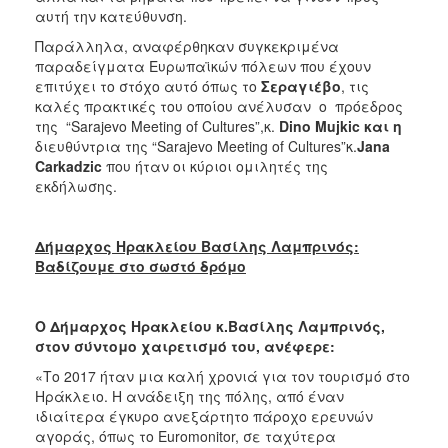
αυτή την κατεύθυνση.
Παράλληλα, αναφέρθηκαν συγκεκριμένα
παραδείγματα Ευρωπαϊκών πόλεων που έχουν
επιτύχει το στόχο αυτό όπως το
Σεραγιέβο
, τις
καλές πρακτικές του οποίου ανέλυσαν ο πρόεδρος
της “Sarajevo Meeting of Cultures”,κ.
Dino
Mujkic
και η
διευθύντρια της “Sarajevo Meeting of Cultures”κ.
Jana
Carkadzic
που ήταν οι κύριοι ομιλητές της
εκδήλωσης.
Δήμαρχος Ηρακλείου Βασίλης Λαμπρινός:
Βαδίζουμε στο σωστό δρόμο
Ο Δήμαρχος Ηρακλείου κ.Βασίλης Λαμπρινός,
στον σύντομο χαιρετισμό του, ανέφερε:
«Το 2017 ήταν μια καλή χρονιά για τον τουρισμό στο
Ηράκλειο. Η ανάδειξη της πόλης, από έναν
ιδιαίτερα έγκυρο ανεξάρτητο πάροχο ερευνών
αγοράς, όπως το Euromonitor, σε ταχύτερα