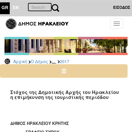
GR
EN
ΕΙΣΟΔΟΣ
Ο
Toggle
ΔΗΜΟΣ
navigati
Δελτία
Τύπου
Αρχείο
...
Αρχική
Ο Δήμος
2017
2026
2025
2024
2023
Στόχος της Δημοτικής Αρχής του Ηρακλείου
η επιμήκυνση της τουριστικής περιόδου
2022
2021
2020
ΔΗΜΟΣ ΗΡΑΚΛΕΙΟΥ ΚΡΗΤΗΣ
2019
ΓΡΑΦΕΙΟ ΤΥΠΟΥ