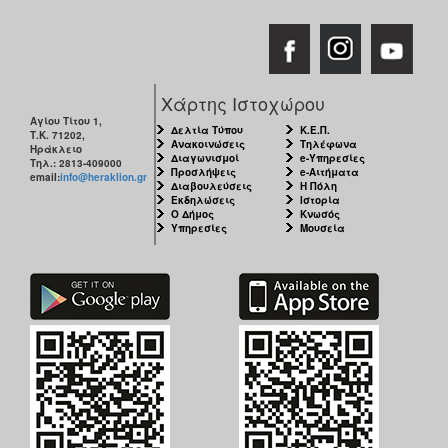
Χάρτης Ιστοχώρου
Αγίου Τίτου 1,
Δελτία Τύπου
Κ.Ε.Π.
Τ.Κ. 71202,
Ανακοινώσεις
Τηλέφωνα
Ηράκλειο
Διαγωνισμοί
e-Υπηρεσίες
Τηλ.: 2813-409000
Προσλήψεις
e-Αιτήματα
email:
info@heraklion.gr
Διαβουλεύσεις
Η Πόλη
Εκδηλώσεις
Ιστορία
Ο Δήμος
Κνωσός
Υπηρεσίες
Μουσεία