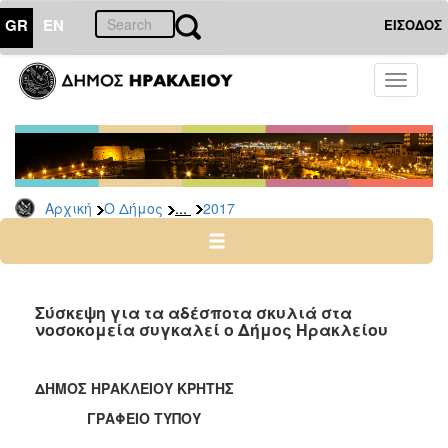
GR
EN
ΕΙΣΟΔΟΣ
Ο
Toggle
ΔΗΜΟΣ
navigati
Δελτία
Τύπου
Αρχείο
...
Αρχική
Ο Δήμος
2017
2026
2025
2024
2023
Σύσκεψη για τα αδέσποτα σκυλιά στα
νοσοκομεία συγκαλεί ο Δήμος Ηρακλείου
2022
2021
ΔΗΜΟΣ ΗΡΑΚΛΕΙΟΥ ΚΡΗΤΗΣ
2020
ΓΡΑΦΕΙΟ ΤΥΠΟΥ
2019