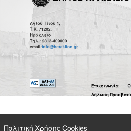
Αγίου Τίτου 1,
Τ.Κ. 71202,
Ηράκλειο
Τηλ.: 2813-409000
email:
info@heraklion.gr
Επικοινωνία
Ό
Δήλωση Προσβασ
Πολιτική Χρήσης Cookies