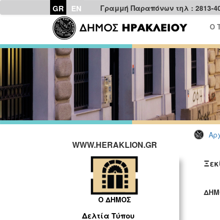
GR
EN
Γραμμή Παραπόνων τηλ : 2813-4
Ο 
Αρχ
WWW.HERAKLION.GR
Ξεκ
ΔΗΜ
Ο ΔΗΜΟΣ
ΓΡ
Δελτία Τύπου