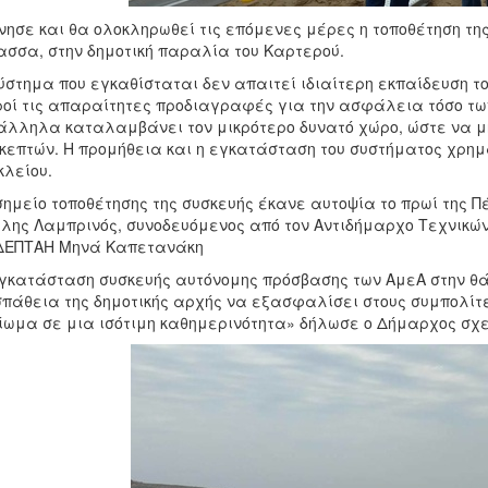
νησε και θα ολοκληρωθεί τις επόμενες μέρες η τοποθέτηση τ
σσα, στην δημοτική παραλία του Καρτερού.
ύστημα που εγκαθίσταται δεν απαιτεί ιδιαίτερη εκπαίδευση το
οί τις απαραίτητες προδιαγραφές για την ασφάλεια τόσο των
λληλα καταλαμβάνει τον μικρότερο δυνατό χώρο, ώστε να μη
κεπτών. Η προμήθεια και η εγκατάσταση του συστήματος χρημα
λείου.
σημείο τοποθέτησης της συσκευής έκανε αυτοψία το πρωί της Π
λης Λαμπρινός, συνοδευόμενος από τον Αντιδήμαρχο Τεχνικώ
 ΔΕΠΤΑΗ Μηνά Καπετανάκη
γκατάσταση συσκευής αυτόνομης πρόσβασης των ΑμεΑ στην θά
πάθεια της δημοτικής αρχής να εξασφαλίσει στους συμπολίτες
ίωμα σε μια ισότιμη καθημερινότητα» δήλωσε ο Δήμαρχος σχ