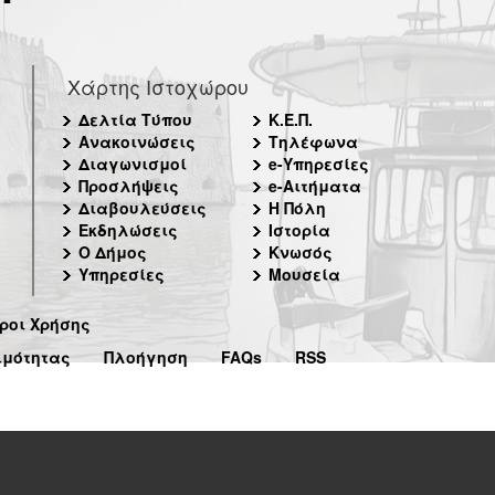
Χάρτης Ιστοχώρου
Δελτία Τύπου
Κ.Ε.Π.
Ανακοινώσεις
Τηλέφωνα
Διαγωνισμοί
e-Υπηρεσίες
Προσλήψεις
e-Αιτήματα
Διαβουλεύσεις
Η Πόλη
Εκδηλώσεις
Ιστορία
Ο Δήμος
Κνωσός
Υπηρεσίες
Μουσεία
ροι Χρήσης
ιμότητας
Πλοήγηση
FAQs
RSS