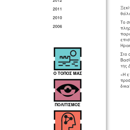
2012
Ξεκί
2011
θάλα
2010
Το σ
2006
πληρ
παρά
επισ
Ηρακ
Στο 
Βασί
της
Ο ΤΟΠΟΣ ΜΑΣ
«Η ε
προσ
δικα
ΠΟΛΙΤΙΣΜΟΣ