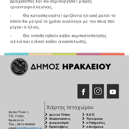
βραχόκηπος και θα δημιουργηθεί μικρός
τριανταφυλλεώνας.
- Θα κατασκευαστεί οριζόντιο ηλιακό ρολόι το
οποίο θα μετρά το χρόνο ανάλογα με την σκιά που
ρίχνει ο ήλιος.
- Θα τοποθετηθούν κάδοι κομποστοποίησης
αλλά και ειδικοί κάδοι ανακύκλωσης.
Χάρτης Ιστοχώρου
Αγίου Τίτου 1,
Δελτία Τύπου
Κ.Ε.Π.
Τ.Κ. 71202,
Ανακοινώσεις
Τηλέφωνα
Ηράκλειο
Διαγωνισμοί
e-Υπηρεσίες
Τηλ.: 2813-409000
Προσλήψεις
e-Αιτήματα
email:
info@heraklion.gr