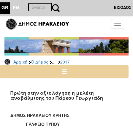
GR
EN
ΕΙΣΟΔΟΣ
Ο
Toggle
ΔΗΜΟΣ
navigati
Δελτία
Τύπου
Αρχείο
...
Αρχική
Ο Δήμος
2017
2026
2025
2024
2023
Πρώτη στην αξιολόγηση η μελέτη
αναβάθμισης του Πάρκου Γεωργιάδη
2022
2021
ΔΗΜΟΣ ΗΡΑΚΛΕΙΟΥ ΚΡΗΤΗΣ
2020
ΓΡΑΦΕΙΟ ΤΥΠΟΥ
2019