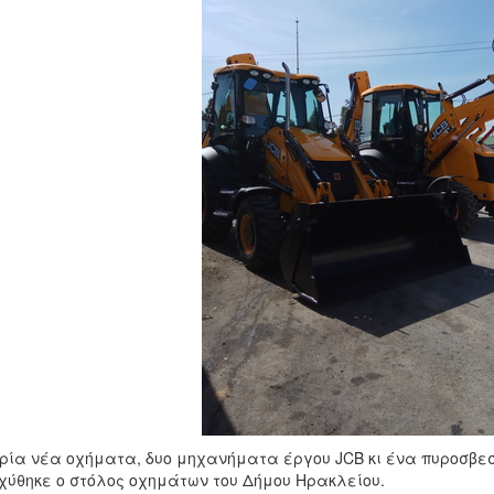
ρία νέα οχήματα, δυο μηχανήματα έργου JCB κι ένα πυροσβεσ
χύθηκε ο στόλος οχημάτων του Δήμου Ηρακλείου.