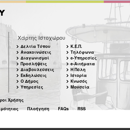
Χάρτης Ιστοχώρου
Δελτία Τύπου
Κ.Ε.Π.
Ανακοινώσεις
Τηλέφωνα
Διαγωνισμοί
e-Υπηρεσίες
Προσλήψεις
e-Αιτήματα
Διαβουλεύσεις
Η Πόλη
Εκδηλώσεις
Ιστορία
Ο Δήμος
Κνωσός
Υπηρεσίες
Μουσεία
ροι Χρήσης
ιμότητας
Πλοήγηση
FAQs
RSS