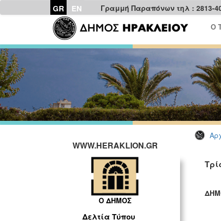
GR
EN
Γραμμή Παραπόνων τηλ : 2813-4
Ο 
Αρχ
WWW.HERAKLION.GR
Τρί
ΔΗΜ
Ο ΔΗΜΟΣ
ΓΡ
Δελτία Τύπου