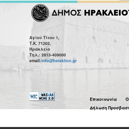
Αγίου Τίτου 1,
Τ.Κ. 71202,
Ηράκλειο
Τηλ.: 2813-409000
email:
info@heraklion.gr
Επικοινωνία
Ό
Δήλωση Προσβασ