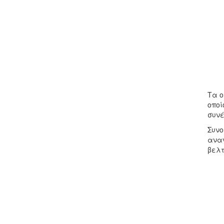
Τα ο
οποί
συνέ
Συνο
αναν
βελτ