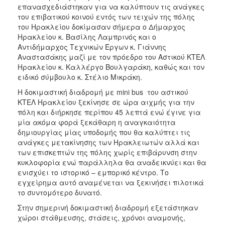
ΑΝΘΕΚΤΙΚΗ
επανασχεδιάστηκαν για να καλύπτουν τις ανάγκες
ΠΟΛΗ
του επιβατικού κοινού εντός των τειχών της πόλης
του Ηρακλείου δοκίμασαν σήμερα ο Δήμαρχος
Ηρακλείου κ. Βασίλης Λαμπρινός και ο
Αντιδήμαρχος Τεχνικών Έργων κ. Γιάννης
Αναστασάκης μαζί με τον πρόεδρο του Αστικού ΚΤΕΛ
Ηρακλείου κ. Καλλέργο Βουλγαράκη, καθώς και τον
ειδικό σύμβουλο κ. Στέλιο Μικράκη.
Η δοκιμαστική διαδρομή με mini bus του αστικού
ΚΤΕΛ Ηρακλείου ξεκίνησε σε ώρα αιχμής για την
πόλη και διήρκησε περίπου 45 λεπτά ενώ έγινε για
μία ακόμα φορά ξεκάθαρη η αναγκαιότητα
δημιουργίας μίας υποδομής που θα καλύπτει τις
ανάγκες μετακίνησης των Ηρακλειωτών αλλά και
των επισκεπτών της πόλης χωρίς επιβάρυνση στην
κυκλοφορία ενώ παράλληλα θα αναδεικνύει και θα
ενισχύει το ιστορικό – εμπορικό κέντρο. Το
εγχείρημα αυτό αναμένεται να ξεκινήσει πιλοτικά
το συντομότερο δυνατό.
Στην σημερινή δοκιμαστική διαδρομή εξετάστηκαν
χώροι στάθμευσης, στάσεις, χρόνοι αναμονής,