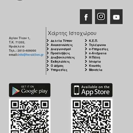
Χάρτης Ιστοχώρου
Αγίου Τίτου 1,
Δελτία Τύπου
Κ.Ε.Π.
Τ.Κ. 71202,
Ανακοινώσεις
Τηλέφωνα
Ηράκλειο
Διαγωνισμοί
e-Υπηρεσίες
Τηλ.: 2813-409000
Προσλήψεις
e-Αιτήματα
email:
info@heraklion.gr
Διαβουλεύσεις
Η Πόλη
Εκδηλώσεις
Ιστορία
Ο Δήμος
Κνωσός
Υπηρεσίες
Μουσεία