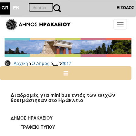
GR
EN
ΕΙΣΟΔΟΣ
Ο
Toggle
ΔΗΜΟΣ
navigati
Δελτία
Τύπου
Αρχείο
...
Αρχική
Ο Δήμος
2017
2026
2025
2024
2023
Διαδρομές για mini bus εντός των τειχών
δοκιμάστηκαν στο Ηράκλειο
2022
2021
ΔΗΜΟΣ ΗΡΑΚΛΕΙΟΥ
2020
ΓΡΑΦΕΙΟ ΤΥΠΟΥ
2019