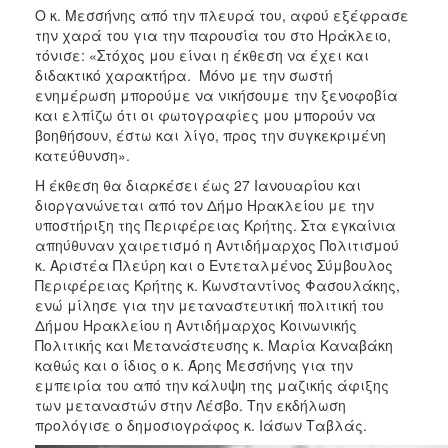
Ο κ. Μεσσήνης από την πλευρά του, αφού εξέφρασε
την χαρά του για την παρουσία του στο Ηράκλειο,
τόνισε: «Στόχος μου είναι η έκθεση να έχει και
διδακτικό χαρακτήρα. Μόνο με την σωστή
ενημέρωση μπορούμε να νικήσουμε την ξενοφοβία
και ελπίζω ότι οι φωτογραφίες μου μπορούν να
βοηθήσουν, έστω και λίγο, προς την συγκεκριμένη
κατεύθυνση».
Η έκθεση θα διαρκέσει έως 27 Ιανουαρίου και
διοργανώνεται από τον Δήμο Ηρακλείου με την
υποστήριξη της Περιφέρειας Κρήτης. Στα εγκαίνια
απηύθυναν χαιρετισμό η Αντιδήμαρχος Πολιτισμού
κ. Αριστέα Πλεύρη και ο Εντεταλμένος Σύμβουλος
Περιφέρειας Κρήτης κ. Κωνσταντίνος Φασουλάκης,
ενώ μίλησε για την μεταναστευτική πολιτική του
Δήμου Ηρακλείου η Αντιδήμαρχος Κοινωνικής
Πολιτικής και Μετανάστευσης κ. Μαρία Καναβάκη
καθώς και ο ίδιος ο κ. Άρης Μεσσήνης για την
εμπειρία του από την κάλυψη της μαζικής άφιξης
των μεταναστών στην Λέσβο. Την εκδήλωση
προλόγισε ο δημοσιογράφος κ. Ιάσων Ταβλάς.