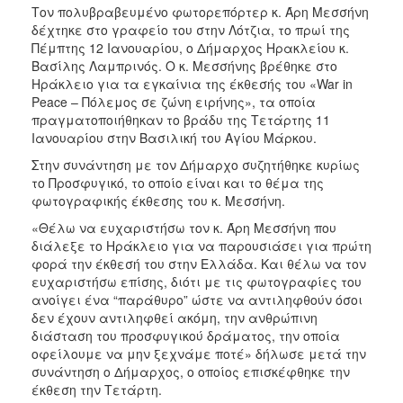
ΑΝΘΕΚΤΙΚΗ
Τον πολυβραβευμένο φωτορεπόρτερ κ. Άρη Μεσσήνη
ΠΟΛΗ
δέχτηκε στο γραφείο του στην Λότζια, το πρωί της
Πέμπτης 12 Ιανουαρίου, ο Δήμαρχος Ηρακλείου κ.
Βασίλης Λαμπρινός. Ο κ. Μεσσήνης βρέθηκε στο
Ηράκλειο για τα εγκαίνια της έκθεσής του «War in
Peace – Πόλεμος σε ζώνη ειρήνης», τα οποία
πραγματοποιήθηκαν το βράδυ της Τετάρτης 11
Ιανουαρίου στην Βασιλική του Αγίου Μάρκου.
Στην συνάντηση με τον Δήμαρχο συζητήθηκε κυρίως
το Προσφυγικό, το οποίο είναι και το θέμα της
φωτογραφικής έκθεσης του κ. Μεσσήνη.
«Θέλω να ευχαριστήσω τον κ. Άρη Μεσσήνη που
διάλεξε το Ηράκλειο για να παρουσιάσει για πρώτη
φορά την έκθεσή του στην Ελλάδα. Και θέλω να τον
ευχαριστήσω επίσης, διότι με τις φωτογραφίες του
ανοίγει ένα “παράθυρο” ώστε να αντιληφθούν όσοι
δεν έχουν αντιληφθεί ακόμη, την ανθρώπινη
διάσταση του προσφυγικού δράματος, την οποία
οφείλουμε να μην ξεχνάμε ποτέ» δήλωσε μετά την
συνάντηση ο Δήμαρχος, ο οποίος επισκέφθηκε την
έκθεση την Τετάρτη.