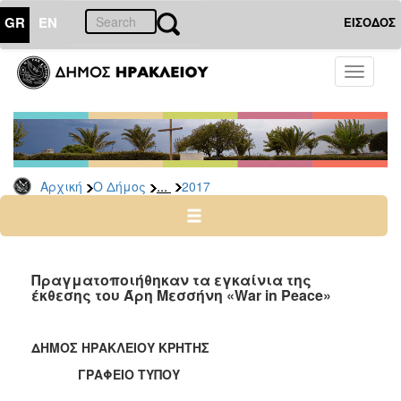
GR
EN
ΕΙΣΟΔΟΣ
Ο
Toggle
ΔΗΜΟΣ
navigati
Δελτία
Τύπου
Αρχείο
...
Αρχική
Ο Δήμος
2017
2026
2025
2024
2023
Πραγματοποιήθηκαν τα εγκαίνια της
έκθεσης του Άρη Μεσσήνη «War in Peace»
2022
2021
ΔΗΜΟΣ ΗΡΑΚΛΕΙΟΥ ΚΡΗΤΗΣ
2020
ΓΡΑΦΕΙΟ ΤΥΠΟΥ
2019