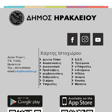
Χάρτης Ιστοχώρου
Αγίου Τίτου 1,
Δελτία Τύπου
Κ.Ε.Π.
Τ.Κ. 71202,
Ανακοινώσεις
Τηλέφωνα
Ηράκλειο
Διαγωνισμοί
e-Υπηρεσίες
Τηλ.: 2813-409000
Προσλήψεις
e-Αιτήματα
email:
info@heraklion.gr
Διαβουλεύσεις
Η Πόλη
Εκδηλώσεις
Ιστορία
Ο Δήμος
Κνωσός
Υπηρεσίες
Μουσεία