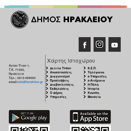
Χάρτης Ιστοχώρου
Αγίου Τίτου 1,
Δελτία Τύπου
Κ.Ε.Π.
Τ.Κ. 71202,
Ανακοινώσεις
Τηλέφωνα
Ηράκλειο
Διαγωνισμοί
e-Υπηρεσίες
Τηλ.: 2813-409000
Προσλήψεις
e-Αιτήματα
email:
info@heraklion.gr
Διαβουλεύσεις
Η Πόλη
Εκδηλώσεις
Ιστορία
Ο Δήμος
Κνωσός
Υπηρεσίες
Μουσεία