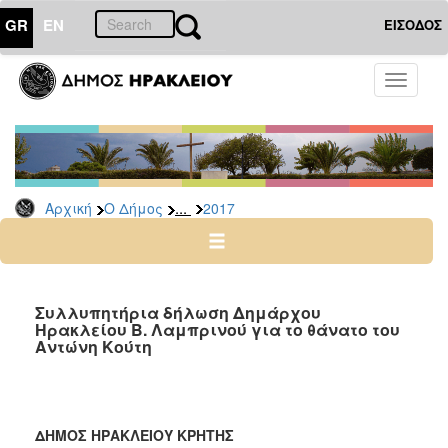
GR
EN
ΕΙΣΟΔΟΣ
Ο
Toggle
ΔΗΜΟΣ
navigati
Δελτία
Τύπου
Αρχείο
...
Αρχική
Ο Δήμος
2017
2026
2025
2024
2023
Συλλυπητήρια δήλωση Δημάρχου
Ηρακλείου Β. Λαμπρινού για το θάνατο του
2022
Αντώνη Κούτη
2021
2020
2019
ΔΗΜΟΣ ΗΡΑΚΛΕΙΟΥ ΚΡΗΤΗΣ