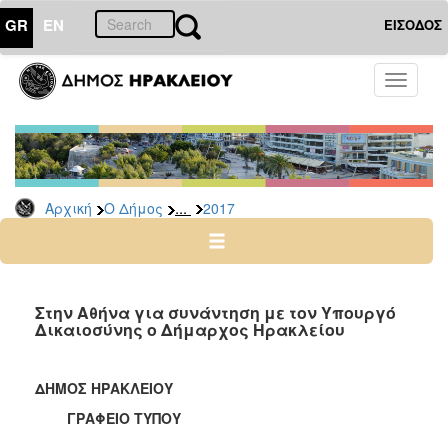
GR
EN
ΕΙΣΟΔΟΣ
Ο
Toggle
ΔΗΜΟΣ
navigati
Δελτία
Τύπου
Αρχείο
...
Αρχική
Ο Δήμος
2017
2026
2025
2024
2023
Στην Αθήνα για συνάντηση με τον Υπουργό
Δικαιοσύνης ο Δήμαρχος Ηρακλείου
2022
2021
ΔΗΜΟΣ ΗΡΑΚΛΕΙΟΥ
2020
ΓΡΑΦΕΙΟ ΤΥΠΟΥ
2019