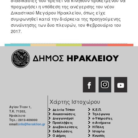
διαδικασίες που πρέπει να κινηθούν προκειμένου να
προχωρήσει η υπόθεση της ανέγερσης του νέου
Δικαστικού Μεγάρου Ηρακλείου, όπως είχε
συμφωνηθεί κατά την διάρκεια της προηγούμενης
συνάντησης των δυο πλευρών, τον Φεβρουάριο του
2017.
Χάρτης Ιστοχώρου
Αγίου Τίτου 1,
Δελτία Τύπου
Κ.Ε.Π.
Τ.Κ. 71202,
Ανακοινώσεις
Τηλέφωνα
Ηράκλειο
Διαγωνισμοί
e-Υπηρεσίες
Τηλ.: 2813-409000
Προσλήψεις
e-Αιτήματα
email:
info@heraklion.gr
Διαβουλεύσεις
Η Πόλη
Εκδηλώσεις
Ιστορία
Ο Δήμος
Κνωσός