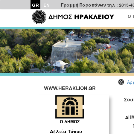
GR
EN
Γραμμή Παραπόνων τηλ : 2813-4
Ο 
Αρχ
WWW.HERAKLION.GR
Σύσ
ΔΗΜ
Ο ΔΗΜΟΣ
ΓΡΑ
Δελτία Τύπου