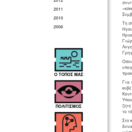
2012
συντ
«κόκ
2011
Συμβ
2010
Τη σ
2006
Ηγου
Ηρακ
Γιώρ
Λυγε
Γρη
Όσον
υπογ
προκ
Ο ΤΟΠΟΣ ΜΑΣ
Για 
κυβέ
Κοντ
Υπου
ζητε
ΠΟΛΙΤΙΣΜΟΣ
το τ
Στο 
δυνα