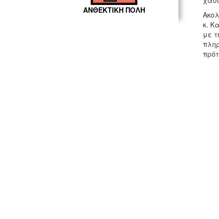
χάσο
ΑΝΘΕΚΤΙΚΗ ΠΟΛΗ
Ακολ
κ. Κ
με τ
πληρ
πρό