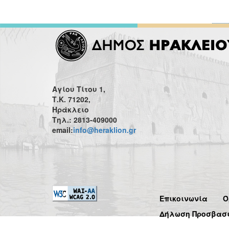
Αγίου Τίτου 1,
Τ.Κ. 71202,
Ηράκλειο
Τηλ.: 2813-409000
email:
info@heraklion.gr
Επικοινωνία
Ό
Δήλωση Προσβασ