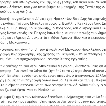
ήρησης του υπάρχοντος και της ανέγερσης του νέου Δικαστικο
κινα» δάνεια, πραγματοποιήθηκε το μεσημέρι της Τετάρτης 27
ουλίου, στη Λότζια.
ύσκεψη συγκάλεσε ο Δήμαρχος Ηρακλείου Βασίλης Λαμπρινός 
μενίδης, Γιάννης Μιχελογιαννάκης, Βασίλης Κεγκέρογλου, Σ
λείου Ευριπίδης Κουκιαδάκης, ο πρόεδρος του Δικηγορικού Συλ
γος Καραντινός και Πέτρος Ινιωτάκης, οι επικεφαλής των δη
ρός και «Άμεση Δημοκρατία» Μόνα Αμανατίδου και ο εκπρόσωπ
γόρης Μακαρόνας.
 αφορά την συντήρηση του Δικαστικού Μεγάρου Ηρακλείου, όπ
ραφή παραχώρησης της χρήσης του κτιρίου, από το Υπουργείο 
ειμένου να προχωρήσουν οι απαραίτητες εργασίες.
την ανέγερση του νέου Δικαστικού Μεγάρου, διαπιστώθηκε εκ 
ρνησης. Για αυτό το λόγο θα ζητηθεί το ταχύτερο δυνατό συνά
ονή. Επίσης, εντός των επόμενων ημερών, ο Δικηγορικός Σύλλ
ργείο, με την υπογραφή όλων των βουλευτών και των εμπλεκο
ίτε η άμεση επανεκκίνηση των απαραίτητων διαδικασιών για ν
όσο ζωτικό έργο για το Ηράκλειο.
κρίσιμο ζήτημα των κόκκινων δανείων, ο Δήμαρχος επανέλαβε ό
τότητα να προχωρήσει στην προστασία των δημοτών που ανήκο