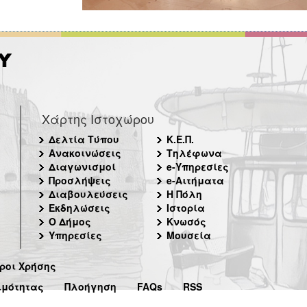
Χάρτης Ιστοχώρου
Δελτία Τύπου
Κ.Ε.Π.
Ανακοινώσεις
Τηλέφωνα
Διαγωνισμοί
e-Υπηρεσίες
Προσλήψεις
e-Αιτήματα
Διαβουλεύσεις
Η Πόλη
Εκδηλώσεις
Ιστορία
Ο Δήμος
Κνωσός
Υπηρεσίες
Μουσεία
ροι Χρήσης
ιμότητας
Πλοήγηση
FAQs
RSS