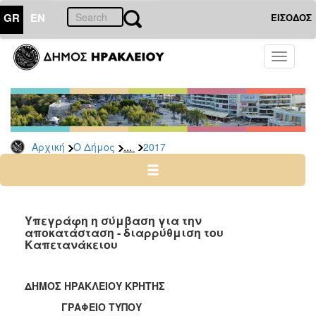
GR
EN
ΕΙΣΟΔΟΣ
Ο
Toggle
ΔΗΜΟΣ
navigati
Δελτία
Τύπου
Αρχείο
...
Αρχική
Ο Δήμος
2017
2026
2025
2024
2023
Υπεγράφη η σύμβαση για την
αποκατάσταση - διαρρύθμιση του
2022
Καπετανάκειου
2021
2020
ΔΗΜΟΣ ΗΡΑΚΛΕΙΟΥ ΚΡΗΤΗΣ
2019
ΓΡΑΦΕΙΟ ΤΥΠΟΥ