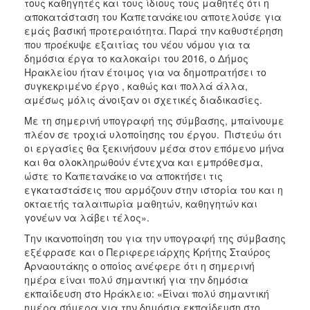
τους καθηγητές και τους ίδιους τους μαθητές ότι η
αποκατάσταση του Καπετανάκειου αποτελούσε για
εμάς βασική προτεραιότητα. Παρά την καθυστέρηση
που προέκυψε εξαιτίας του νέου νόμου για τα
δημόσια έργα το καλοκαίρι του 2016, ο Δήμος
Ηρακλείου ήταν έτοιμος για να δημοπρατήσει το
συγκεκριμένο έργο , καθώς και πολλά άλλα,
αμέσως μόλις άνοιξαν οι σχετικές διαδικασίες.
Με τη σημερινή υπογραφή της σύμβασης, μπαίνουμε
πλέον σε τροχιά υλοποίησης του έργου. Πιστεύω ότι
οι εργασίες θα ξεκινήσουν μέσα στον επόμενο μήνα
και θα ολοκληρωθούν έντεχνα και εμπρόθεσμα,
ώστε το Καπετανάκειο να αποκτήσει τις
εγκαταστάσεις που αρμόζουν στην ιστορία του και η
οκταετής ταλαιπωρία μαθητών, καθηγητών και
γονέων να λάβει τέλος».
Την ικανοποίηση του για την υπογραφή της σύμβασης
εξέφρασε και ο Περιφερειάρχης Κρήτης Σταύρος
Αρναουτάκης ο οποίος ανέφερε ότι η σημερινή
ημέρα είναι πολύ σημαντική για την δημόσια
εκπαίδευση στο Ηράκλειο: «Είναι πολύ σημαντική
ημέρα σήμερα για την δημόσια εκπαίδευση στο