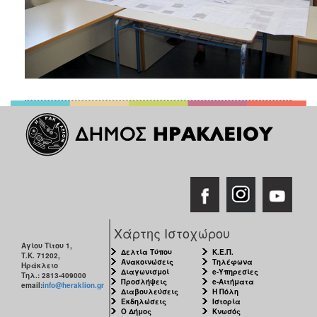
Χάρτης Ιστοχώρου
Αγίου Τίτου 1,
Δελτία Τύπου
Κ.Ε.Π.
Τ.Κ. 71202,
Ανακοινώσεις
Τηλέφωνα
Ηράκλειο
Διαγωνισμοί
e-Υπηρεσίες
Τηλ.: 2813-409000
Προσλήψεις
e-Αιτήματα
email:
info@heraklion.gr
Διαβουλεύσεις
Η Πόλη
Εκδηλώσεις
Ιστορία
Ο Δήμος
Κνωσός