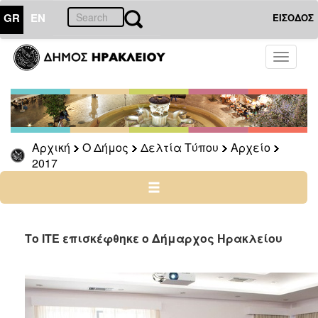
GR
EN
ΕΙΣΟΔΟΣ
Ο
Toggle
ΔΗΜΟΣ
navigati
Δελτία
Τύπου
Αρχείο
Αρχική
Ο Δήμος
Δελτία Τύπου
Αρχείο
2026
2017
2025
2024
2023
2022
Το ΙΤΕ επισκέφθηκε ο Δήμαρχος Ηρακλείου
2021
2020
2019