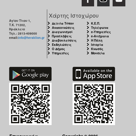
Χάρτης Ιστοχώρου
Αγίου Τίτου 1,
Δελτία Τύπου
Κ.Ε.Π.
Τ.Κ. 71202,
Ανακοινώσεις
Τηλέφωνα
Ηράκλειο
Διαγωνισμοί
e-Υπηρεσίες
Τηλ.: 2813-409000
Προσλήψεις
e-Αιτήματα
email:
info@heraklion.gr
Διαβουλεύσεις
Η Πόλη
Εκδηλώσεις
Ιστορία
Ο Δήμος
Κνωσός
Υπηρεσίες
Μουσεία
Επικοινωνία
Copyright © 2026