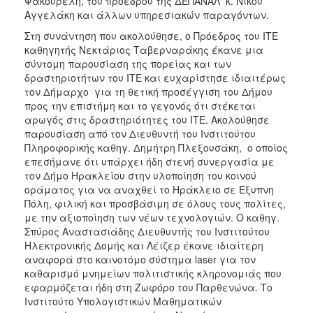
Φακουρέλη, του προέδρου της ΔΕΠΑΝΑΛ κ. Νίκου
ΑΝΘΕΚΤΙΚΗ
Αγγελάκη και άλλων υπηρεσιακών παραγόντων.
ΠΟΛΗ
Στη συνάντηση που ακολούθησε, ο Πρόεδρος του ΙΤΕ
καθηγητής Νεκτάριος Ταβερναράκης έκανε μια
σύντομη παρουσίαση της πορείας και των
δραστηριοτήτων του ΙΤΕ και ευχαρίστησε ιδιαιτέρως
τον Δήμαρχο για τη θετική προσέγγιση του Δήμου
προς την επιστήμη και το γεγονός ότι στέκεται
αρωγός στις δραστηριότητες του ΙΤΕ. Ακολούθησε
παρουσίαση από τον Διευθυντή του Ινστιτούτου
Πληροφορικής καθηγ. Δημήτρη Πλεξουσάκη, ο οποίος
επεσήμανε ότι υπάρχει ήδη στενή συνεργασία με
τον Δήμο Ηρακλείου στην υλοποίηση του κοινού
οράματος για να αναχθεί το Ηράκλειο σε Έξυπνη
Πόλη, φιλική και προσβάσιμη σε όλους τους πολίτες,
με την αξιοποίηση των νέων τεχνολογιών. Ο καθηγ.
Σπύρος Αναστασιάδης Διευθυντής του Ινστιτούτου
Ηλεκτρονικής Δομής και Λέιζερ έκανε ιδιαίτερη
αναφορά στο καινοτόμο σύστημα laser για τον
καθαρισμό μνημείων πολιτιστικής κληρονομιάς που
εφαρμόζεται ήδη στη Ζωφόρο του Παρθενώνα. Το
Ινστιτούτο Υπολογιστικών Μαθηματικών