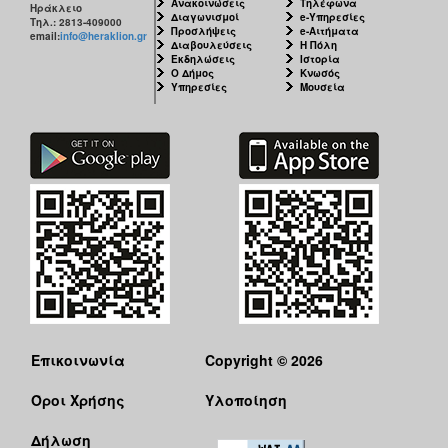
Ανακοινώσεις
Τηλέφωνα
Ηράκλειο
Διαγωνισμοί
e-Υπηρεσίες
Τηλ.: 2813-409000
Προσλήψεις
e-Αιτήματα
email:
info@heraklion.gr
Διαβουλεύσεις
Η Πόλη
Εκδηλώσεις
Ιστορία
Ο Δήμος
Κνωσός
Υπηρεσίες
Μουσεία
Επικοινωνία
Copyright © 2026
Όροι Χρήσης
Υλοποίηση
Δήλωση