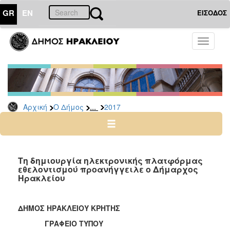
GR
EN
ΕΙΣΟΔΟΣ
Ο
Toggle
ΔΗΜΟΣ
navigati
Δελτία
Τύπου
Αρχείο
...
Αρχική
Ο Δήμος
2017
2026
2025
2024
2023
Τη δημιουργία ηλεκτρονικής πλατφόρμας
εθελοντισμού προανήγγειλε ο Δήμαρχος
2022
Ηρακλείου
2021
2020
ΔΗΜΟΣ ΗΡΑΚΛΕΙΟΥ ΚΡΗΤΗΣ
2019
ΓΡΑΦΕΙΟ ΤΥΠΟΥ