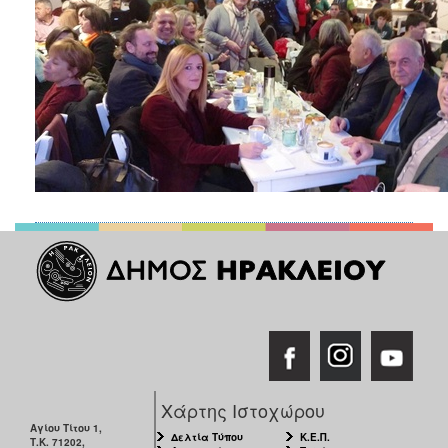
Χάρτης Ιστοχώρου
Αγίου Τίτου 1,
Δελτία Τύπου
Κ.Ε.Π.
Τ.Κ. 71202,