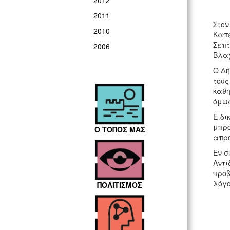
2012
2011
Στον
2010
Καπε
Σεπτ
2006
Βλα
Ο Δή
τους
καθη
όμως
Ειδι
μπρο
Ο ΤΟΠΟΣ ΜΑΣ
απρό
Εν σ
Αντι
προβ
λόγο
ΠΟΛΙΤΙΣΜΟΣ