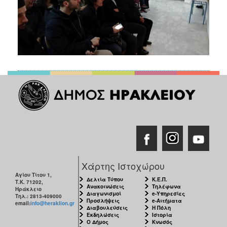
Χάρτης Ιστοχώρου
Αγίου Τίτου 1,
Δελτία Τύπου
Κ.Ε.Π.
Τ.Κ. 71202,
Ανακοινώσεις
Τηλέφωνα
Ηράκλειο
Διαγωνισμοί
e-Υπηρεσίες
Τηλ.: 2813-409000
Προσλήψεις
e-Αιτήματα
email:
info@heraklion.gr
Διαβουλεύσεις
Η Πόλη
Εκδηλώσεις
Ιστορία
Ο Δήμος
Κνωσός