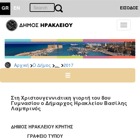
GR
EN
ΕΙΣΟΔΟΣ
Ο
Toggle
ΔΗΜΟΣ
navigati
Δελτία
Τύπου
Αρχείο
...
Αρχική
Ο Δήμος
2017
2026
2025
2024
2023
Στη Χριστουγεννιάτικη γιορτή του 8ου
Γυμνασίου ο Δήμαρχος Ηρακλείου Βασίλης
2022
Λαμπρινός
2021
2020
ΔΗΜΟΣ ΗΡΑΚΛΕΙΟΥ ΚΡΗΤΗΣ
2019
ΓΡΑΦΕΙΟ ΤΥΠΟΥ