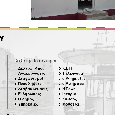
Χάρτης Ιστοχώρου
Δελτία Τύπου
Κ.Ε.Π.
Ανακοινώσεις
Τηλέφωνα
Διαγωνισμοί
e-Υπηρεσίες
Προσλήψεις
e-Αιτήματα
Διαβουλεύσεις
Η Πόλη
Εκδηλώσεις
Ιστορία
Ο Δήμος
Κνωσός
Υπηρεσίες
Μουσεία