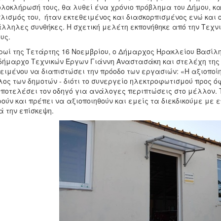
ολοκλήρωσή τους, θα λυθεί ένα χρόνιο πρόβλημα του Δήμου, κ
λισμός του, ήταν εκτεθειμένος και διασκορπισμένος ενώ και 
λληλες συνθήκες. Η σχετική μελέτη εκπονήθηκε από την Τεχνικ
υς.
ρωί της Τετάρτης 16 Νοεμβρίου, ο Δήμαρχος Ηρακλείου Βασίλ
δήμαρχο Τεχνικών Έργων Γιάννη Αναστασάκη και στελέχη της 
ειμένου να διαπιστώσει την πρόοδο των εργασιών: «Η αξιοποί
ος των δημοτών - διότι το συνεργείο ηλεκτροφωτισμού προς ό
ποτελέσει τον οδηγό για ανάλογες περιπτώσεις στο μέλλον. 
ούν και πρέπει να αξιοποιηθούν και εμείς τα διεκδικούμε με 
 την επίσκεψη.