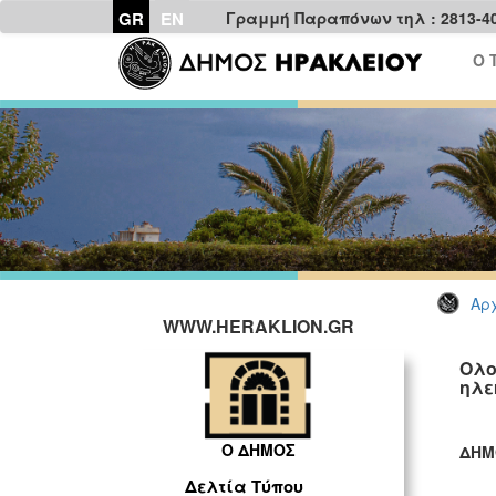
GR
EN
Γραμμή Παραπόνων τηλ : 2813-4
Ο 
Αρχ
WWW.HERAKLION.GR
Ολο
ηλε
Ο ΔΗΜΟΣ
ΔΗΜ
ΓΡ
Δελτία Τύπου