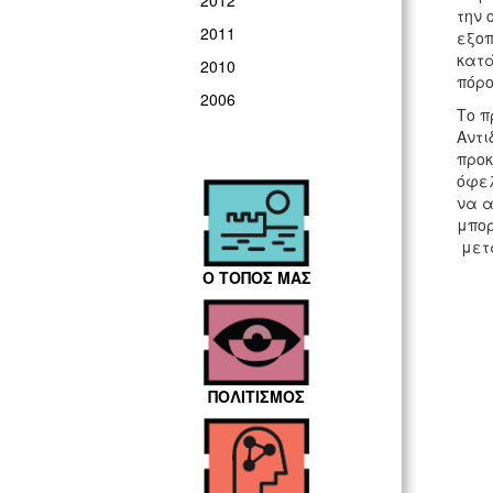
2012
την 
2011
εξοπ
κατά
2010
πόρο
2006
Το π
Αντι
προκ
όφελ
να α
μπορ
μετά
Ο ΤΟΠΟΣ ΜΑΣ
ΠΟΛΙΤΙΣΜΟΣ