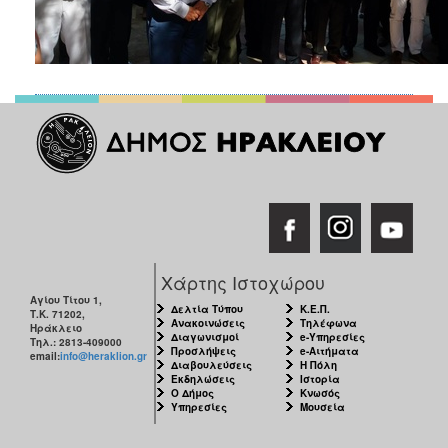
Χάρτης Ιστοχώρου
Αγίου Τίτου 1,
Δελτία Τύπου
Κ.Ε.Π.
Τ.Κ. 71202,
Ανακοινώσεις
Τηλέφωνα
Ηράκλειο
Διαγωνισμοί
e-Υπηρεσίες
Τηλ.: 2813-409000
Προσλήψεις
e-Αιτήματα
email:
info@heraklion.gr
Διαβουλεύσεις
Η Πόλη
Εκδηλώσεις
Ιστορία
Ο Δήμος
Κνωσός
Υπηρεσίες
Μουσεία