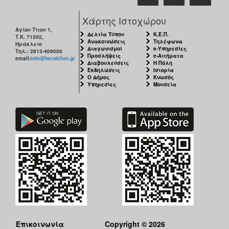
Χάρτης Ιστοχώρου
Αγίου Τίτου 1,
Δελτία Τύπου
Κ.Ε.Π.
Τ.Κ. 71202,
Ανακοινώσεις
Τηλέφωνα
Ηράκλειο
Διαγωνισμοί
e-Υπηρεσίες
Τηλ.: 2813-409000
Προσλήψεις
e-Αιτήματα
email:
info@heraklion.gr
Διαβουλεύσεις
Η Πόλη
Εκδηλώσεις
Ιστορία
Ο Δήμος
Κνωσός
Υπηρεσίες
Μουσεία
Επικοινωνία
Copyright © 2026