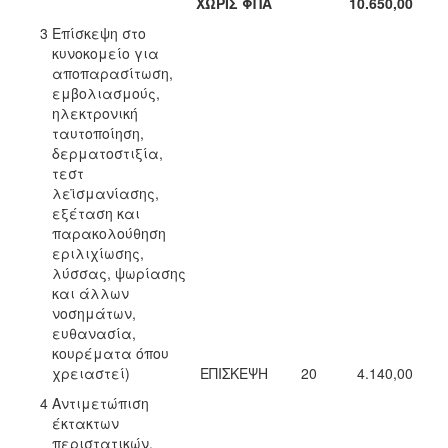
ΧΩΡΙΣ ΦΠΑ
10.650,00
3
Επίσκεψη στο
κυνοκομείο για
αποπαρασίτωση,
εμβολιασμούς,
ηλεκτρονική
ταυτοποίηση,
δερματοστιξία,
τεστ
λεϊσμανίασης,
εξέταση και
παρακολούθηση
εριλιχίωσης,
λύσσας, ψωρίασης
και άλλων
νοσημάτων,
ευθανασία,
κουρέματα όπου
χρειαστεί)
ΕΠΙΣΚΕΨΗ
20
4.140,00
4
Αντιμετώπιση
έκτακτων
περιστατικών,