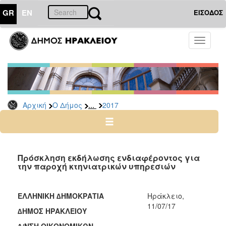
GR
EN
ΕΙΣΟΔΟΣ
Ο
Toggle
ΔΗΜΟΣ
navigati
Δελτία
Τύπου
Αρχείο
...
Αρχική
Ο Δήμος
2017
2026
2025
2024
2023
Πρόσκληση εκδήλωσης ενδιαφέροντος για
την παροχή κτηνιατρικών υπηρεσιών
2022
2021
ΕΛΛΗΝΙΚΗ ∆ΗΜΟΚΡΑΤΙΑ
Ηράκλειο,
2020
11/07/17
∆ΗΜΟΣ ΗΡΑΚΛΕΙΟΥ
2019
∆/ΝΣΗ ΟΙΚΟΝΟΜΙΚΩΝ