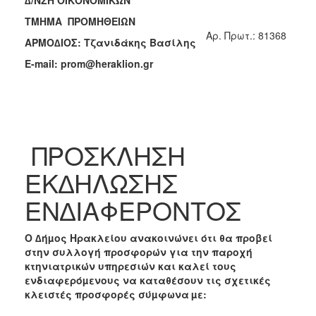
2018
ΤΜΗΜΑ ΠΡΟΜΗΘΕΙΩΝ
2017
Aρ. Πρωτ.: 81368
ΑΡΜΟ∆ΙΟΣ: Τζανιδάκης Βασίλης
2016
E-mail: prom@heraklion.gr
2015
2013
2012
2011
ΠΡΟΣΚΛΗΣΗ
2010
2006
ΕΚ∆ΗΛΩΣΗΣ
ΕΝ∆ΙΑΦΕΡΟΝΤΟΣ
Ο ∆ήµος Ηρακλείου ανακοινώνει ότι θα προβεί
Ο
ΤΟΠΟΣ
στην συλλογή προσφορών για την παροχή
ΜΑΣ
κτηνιατρικών υπηρεσιών και καλεί τους
ενδιαφερόµενους να καταθέσουν τις σχετικές
ΠΟΛΙΤΙΣΜΟΣ
κλειστές προσφορές σύµφωνα
µε: