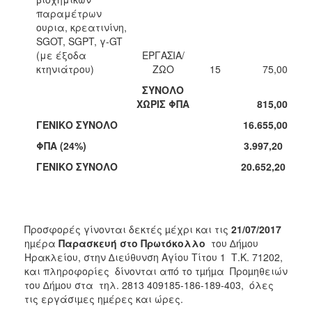
παραμέτρων
ουρια, κρεατινίνη,
SGOT, SGPT, γ-GT
(με έξοδα
ΕΡΓΑΣΙΑ/
κτηνιάτρου)
ΖΩΟ
15
75,00
ΣΥΝΟΛΟ
ΧΩΡΙΣ ΦΠΑ
815,00
ΓΕΝΙΚΟ ΣΥΝΟΛΟ
16.655,00
ΦΠΑ (24%)
3.997,20
ΓΕΝΙΚΟ ΣΥΝΟΛΟ
20.652,20
Προσφορές γίνονται δεκτές µέχρι και τις
21/07/2017
ηµέρα
Παρασκευή στο Πρωτόκολλο
του ∆ήµου
Ηρακλείου, στην ∆ιεύθυνση Αγίου Τίτου 1 Τ.Κ. 71202,
και πληροφορίες δίνονται από το τµήµα Προµηθειών
του ∆ήµου στα τηλ. 2813 409185-186-189-403, όλες
τις εργάσιµες ηµέρες και ώρες.