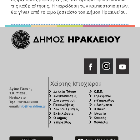
της κάθε αίτησης. Η παράδοση των κομποστοποιητών,
θα γίνει από το αμαξοστάσιο του Δήμου Ηρακλείου.
Χάρτης Ιστοχώρου
Αγίου Τίτου 1,
Δελτία Τύπου
Κ.Ε.Π.
Τ.Κ. 71202,
Ανακοινώσεις
Τηλέφωνα
Ηράκλειο
Διαγωνισμοί
e-Υπηρεσίες
Τηλ.: 2813-409000
Προσλήψεις
e-Αιτήματα
email:
info@heraklion.gr
Διαβουλεύσεις
Η Πόλη
Εκδηλώσεις
Ιστορία
Ο Δήμος
Κνωσός
Υπηρεσίες
Μουσεία