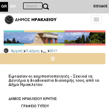
GR
EN
ΕΙΣΟΔΟΣ
Ο
Toggle
ΔΗΜΟΣ
navigati
Δελτία
Τύπου
Αρχείο
...
Αρχική
Ο Δήμος
2017
2026
2025
2024
2023
Έφτασαν οι κομποστοποιητές - Ξεκινά τη
Δευτέρα η διαδικασία διανομής τους από το
2022
Δήμο Ηρακλείου
2021
2020
ΔΗΜΟΣ ΗΡΑΚΛΕΙΟΥ ΚΡΗΤΗΣ
2019
ΓΡΑΦΕΙΟ ΤΥΠΟΥ