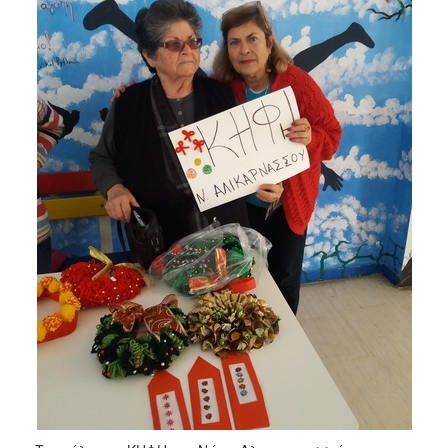
2018
2017
2016
2015
2013
2012
2011
2010
2006
Ο
ΤΟΠΟΣ
ΜΑΣ
ΠΟΛΙΤΙΣΜΟΣ