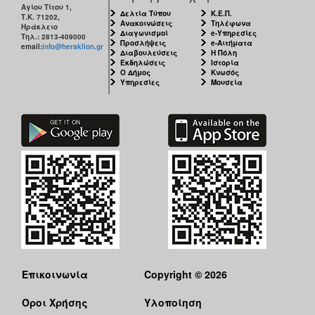
Αγίου Τίτου 1,
Δελτία Τύπου
Κ.Ε.Π.
Τ.Κ. 71202,
Ανακοινώσεις
Τηλέφωνα
Ηράκλειο
Διαγωνισμοί
e-Υπηρεσίες
Τηλ.: 2813-409000
Προσλήψεις
e-Αιτήματα
email:
info@heraklion.gr
Διαβουλεύσεις
Η Πόλη
Εκδηλώσεις
Ιστορία
Ο Δήμος
Κνωσός
Υπηρεσίες
Μουσεία
Επικοινωνία
Copyright © 2026
Όροι Χρήσης
Υλοποίηση