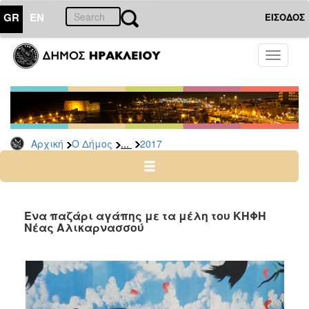
GR
EN
ΕΙΣΟΔΟΣ
Ο
Toggle
ΔΗΜΟΣ
navigati
Δελτία
Τύπου
Αρχείο
...
Αρχική
Ο Δήμος
2017
2026
2025
2024
2023
Ένα παζάρι αγάπης με τα μέλη του ΚΗΦΗ
Νέας Αλικαρνασσού
2022
2021
2020
2019