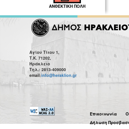
ΑΝΘΕΚΤΙΚΗ ΠΟΛΗ
Αγίου Τίτου 1,
Τ.Κ. 71202,
Ηράκλειο
Τηλ.: 2813-409000
email:
info@heraklion.gr
Επικοινωνία
Ό
Δήλωση Προσβασ