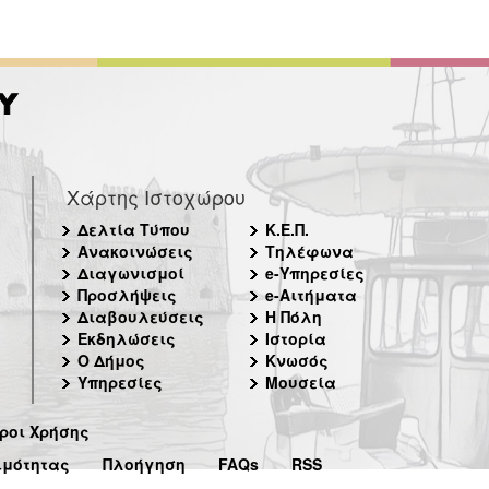
Χάρτης Ιστοχώρου
Δελτία Τύπου
Κ.Ε.Π.
Ανακοινώσεις
Τηλέφωνα
Διαγωνισμοί
e-Υπηρεσίες
Προσλήψεις
e-Αιτήματα
Διαβουλεύσεις
Η Πόλη
Εκδηλώσεις
Ιστορία
Ο Δήμος
Κνωσός
Υπηρεσίες
Μουσεία
ροι Χρήσης
ιμότητας
Πλοήγηση
FAQs
RSS