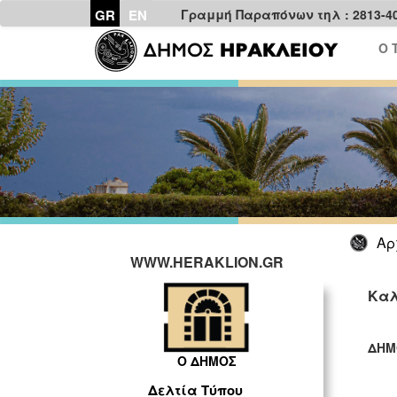
GR
EN
Γραμμή Παραπόνων τηλ : 2813-4
Ο 
Αρ
WWW.HERAKLION.GR
Καλ
ΔΗΜ
Ο ΔΗΜΟΣ
ΓΡ
Δελτία Τύπου