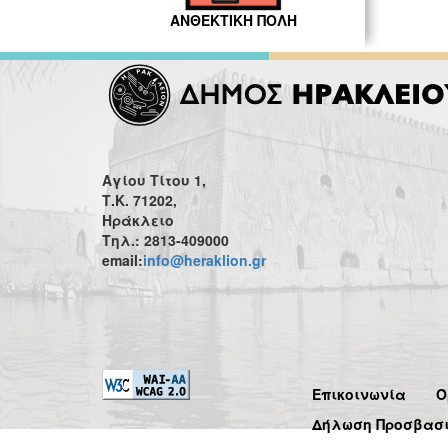
ΑΝΘΕΚΤΙΚΗ ΠΟΛΗ
Αγίου Τίτου 1,
Τ.Κ. 71202,
Ηράκλειο
Τηλ.: 2813-409000
email:
info@heraklion.gr
Επικοινωνία
Ό
Δήλωση Προσβασ