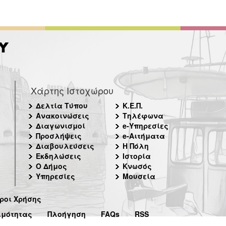
Χάρτης Ιστοχώρου
Δελτία Τύπου
Κ.Ε.Π.
Ανακοινώσεις
Τηλέφωνα
Διαγωνισμοί
e-Υπηρεσίες
Προσλήψεις
e-Αιτήματα
Διαβουλεύσεις
Η Πόλη
Εκδηλώσεις
Ιστορία
Ο Δήμος
Κνωσός
Υπηρεσίες
Μουσεία
ροι Χρήσης
ιμότητας
Πλοήγηση
FAQs
RSS