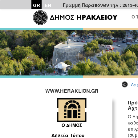
GR
EN
Γραμμή Παραπόνων τηλ : 2813-4
Ο 
Αρχ
WWW.HERAKLION.GR
Πρό
Αχτ
Ο Δή
καθα
Ο ΔΗΜΟΣ
επιφ
(συμ
Δελτία Τύπου