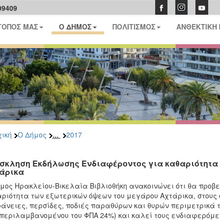
09409
ΤΟΠΟΣ ΜΑΣ
Ο ΔΗΜΟΣ
ΠΟΛΙΤΙΣΜΟΣ
ΑΝΘΕΚΤΙΚΗ
...
ική
Ο Δήμος
2017
σκληση Εκδήλωσης Ενδιαφέροντος για καθαριότητα 
άρικα
μος Ηρακλείου-Βικελαία Βιβλιοθήκη ανακοινώνει ότι θα προβ
ριότητα των εξωτερικών όψεων του μεγάρου Αχτάρικα, στους 
άνειες, περσίδες, ποδιές παραθύρων και θυρών περιμετρικά του
περιλαμβανομένου του ΦΠΑ 24%) και καλεί τους ενδιαφερόμεν