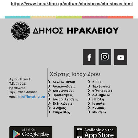
https://www.heraklion.gr/culture/christmas/christmas.html
Χάρτης Ιστοχώρου
Αγίου Τίτου 1,
Δελτία Τύπου
Κ.Ε.Π.
Τ.Κ. 71202,
Ανακοινώσεις
Τηλέφωνα
Ηράκλειο
Διαγωνισμοί
e-Υπηρεσίες
Τηλ.: 2813-409000
Προσλήψεις
e-Αιτήματα
email:
info@heraklion.gr
Διαβουλεύσεις
Η Πόλη
Εκδηλώσεις
Ιστορία
Ο Δήμος
Κνωσός
Υπηρεσίες
Μουσεία