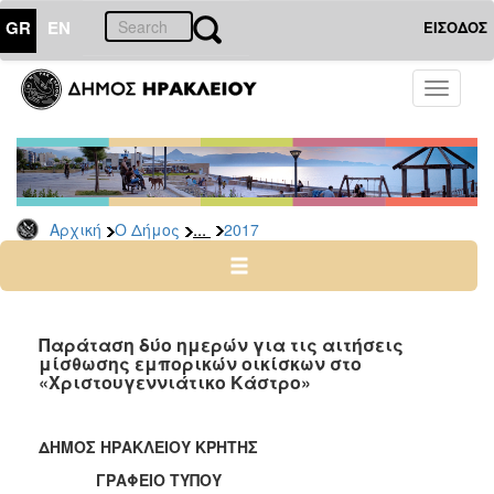
GR
EN
ΕΙΣΟΔΟΣ
Ο
Toggle
ΔΗΜΟΣ
navigati
Δελτία
Τύπου
Αρχείο
...
Αρχική
Ο Δήμος
2017
2026
2025
2024
2023
Παράταση δύο ημερών για τις αιτήσεις
μίσθωσης εμπορικών οικίσκων στο
2022
«Χριστουγεννιάτικο Κάστρο»
2021
2020
ΔΗΜΟΣ ΗΡΑΚΛΕΙΟΥ ΚΡΗΤΗΣ
2019
ΓΡΑΦΕΙΟ ΤΥΠΟΥ