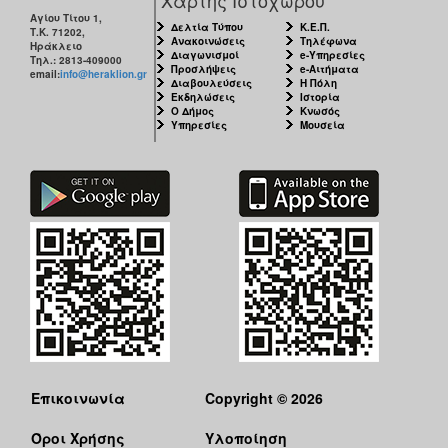
Αγίου Τίτου 1,
Δελτία Τύπου
Κ.Ε.Π.
Τ.Κ. 71202,
Ανακοινώσεις
Τηλέφωνα
Ηράκλειο
Διαγωνισμοί
e-Υπηρεσίες
Τηλ.: 2813-409000
Προσλήψεις
e-Αιτήματα
email:
info@heraklion.gr
Διαβουλεύσεις
Η Πόλη
Εκδηλώσεις
Ιστορία
Ο Δήμος
Κνωσός
Υπηρεσίες
Μουσεία
Επικοινωνία
Copyright © 2026
Όροι Χρήσης
Υλοποίηση