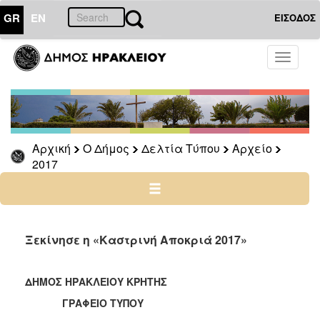
GR
EN
ΕΙΣΟΔΟΣ
Ο
Toggle
ΔΗΜΟΣ
navigati
Δελτία
Τύπου
Αρχείο
Αρχική
Ο Δήμος
Δελτία Τύπου
Αρχείο
2026
2017
2025
2024
2023
2022
Ξεκίνησε η «Καστρινή Αποκριά 2017»
2021
2020
ΔΗΜΟΣ ΗΡΑΚΛΕΙΟΥ ΚΡΗΤΗΣ
2019
ΓΡΑΦΕΙΟ ΤΥΠΟΥ