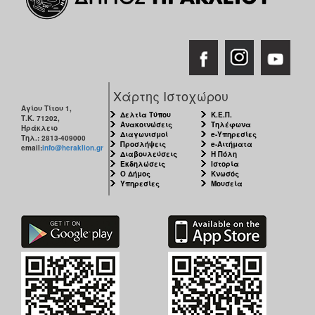
Χάρτης Ιστοχώρου
Αγίου Τίτου 1,
Δελτία Τύπου
Κ.Ε.Π.
Τ.Κ. 71202,
Ανακοινώσεις
Τηλέφωνα
Ηράκλειο
Διαγωνισμοί
e-Υπηρεσίες
Τηλ.: 2813-409000
Προσλήψεις
e-Αιτήματα
email:
info@heraklion.gr
Διαβουλεύσεις
Η Πόλη
Εκδηλώσεις
Ιστορία
Ο Δήμος
Κνωσός
Υπηρεσίες
Μουσεία