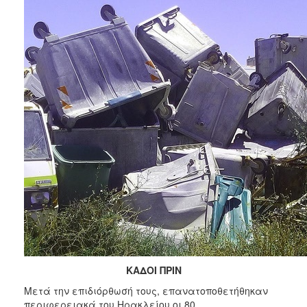
ΑΝΘΕΚΤΙΚΗ
ΠΟΛΗ
ΚΑΔΟΙ ΠΡΙΝ
Μετά την επιδιόρθωσή τους, επανατοποθετήθηκαν
περιφερειακά του Ηρακλείου οι 80