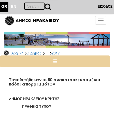
GR
EN
ΕΙΣΟΔΟΣ
Ο
Toggle
ΔΗΜΟΣ
navigati
Δελτία
Τύπου
Αρχείο
...
Αρχική
Ο Δήμος
2017
2026
2025
2024
2023
Τοποθετήθηκαν οι 80 ανακατασκευασμένοι
κάδοι απορριμμάτων
2022
2021
ΔΗΜΟΣ ΗΡΑΚΛΕΙΟΥ ΚΡΗΤΗΣ
2020
ΓΡΑΦΕΙΟ ΤΥΠΟΥ
2019