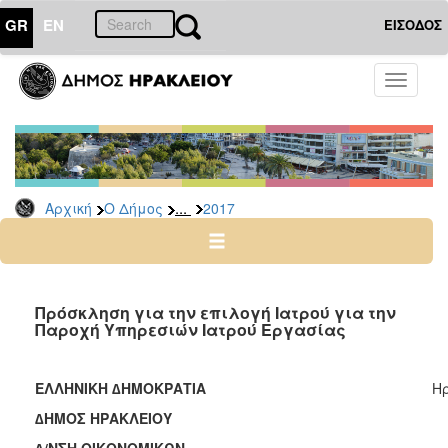
GR
EN
ΕΙΣΟΔΟΣ
Ο
Toggle
ΔΗΜΟΣ
navigati
Δελτία
Τύπου
Αρχείο
...
Αρχική
Ο Δήμος
2017
2026
2025
2024
2023
Πρόσκληση για την επιλογή Ιατρού για την
Παροχή Υπηρεσιών Ιατρού Εργασίας
2022
2021
ΕΛΛΗΝΙΚΗ ∆ΗΜΟΚΡΑΤΙΑ
Ηρ
2020
∆ΗΜΟΣ ΗΡΑΚΛΕΙΟΥ
2019
∆/ΝΣΗ ΟΙΚΟΝΟΜΙΚΩΝ