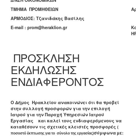
2018
ΤΜΗΜΑ ΠΡΟΜΗΘΕΙΩΝ
Aρ
2017
ΑΡΜΟ∆ΙΟΣ: Τζανιδάκης Βασίλης
2016
E-mail : prom@heraklion.gr
Κ
2015
Η
2013
2012
ΠΡΟΣΚΛΗΣΗ
2011
2010
ΕΚ∆ΗΛΩΣΗΣ
2006
ΕΝ∆ΙΑΦΕΡΟΝΤΟΣ
Ο Δήμος Ηρακλείου ανακοινώνει ότι θα προβεί
Ο
ΤΟΠΟΣ
στην συλλογή προσφορών για τ
ην επιλογή
ΜΑΣ
Ιατρού για την Παροχή Υπηρεσιών Ιατρού
Εργασίας
και καλεί τους ενδιαφερόμενους να
ΠΟΛΙΤΙΣΜΟΣ
καταθέσουν τις σχετικές κλειστές προσφορές
(
σύμφωνα
µε:
ποσοστό έκπτωσης για το σύνολο της εργασίας)