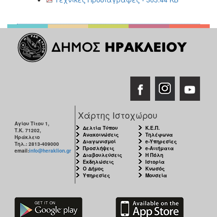
Χάρτης Ιστοχώρου
Αγίου Τίτου 1,
Δελτία Τύπου
Κ.Ε.Π.
Τ.Κ. 71202,
Ανακοινώσεις
Τηλέφωνα
Ηράκλειο
Διαγωνισμοί
e-Υπηρεσίες
Τηλ.: 2813-409000
Προσλήψεις
e-Αιτήματα
email:
info@heraklion.gr
Διαβουλεύσεις
Η Πόλη
Εκδηλώσεις
Ιστορία
Ο Δήμος
Κνωσός
Υπηρεσίες
Μουσεία