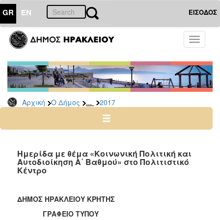
GR
EN
ΕΙΣΟΔΟΣ
Ο
Toggle
ΔΗΜΟΣ
navigati
Δελτία
Τύπου
Αρχείο
...
Αρχική
Ο Δήμος
2017
2026
2025
2024
2023
Ημερίδα με θέμα «Κοινωνική Πολιτική και
Αυτοδιοίκηση Α΄ Βαθμού» στο Πολιτιστικό
2022
Κέντρο
2021
2020
ΔΗΜΟΣ ΗΡΑΚΛΕΙΟΥ ΚΡΗΤΗΣ
2019
ΓΡΑΦΕΙΟ ΤΥΠΟΥ