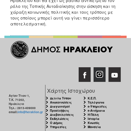
Ηρακλείου και θα έχει ως βασικό αντικείμενο τον
ρόλο της Τοπικής Αυτοδιοίκησης στην άσκηση και τη
χάραξη κοινωνικής πολιτικής και τους τρόπους με
τους οποίους μπορεί αυτή να γίνει περισσότερο
αποτελεσματική.
Χάρτης Ιστοχώρου
Αγίου Τίτου 1,
Δελτία Τύπου
Κ.Ε.Π.
Τ.Κ. 71202,
Ανακοινώσεις
Τηλέφωνα
Ηράκλειο
Διαγωνισμοί
e-Υπηρεσίες
Τηλ.: 2813-409000
Προσλήψεις
e-Αιτήματα
email:
info@heraklion.gr
Διαβουλεύσεις
Η Πόλη
Εκδηλώσεις
Ιστορία
Ο Δήμος
Κνωσός
Υπηρεσίες
Μουσεία