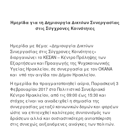
2018
2017
2016
Ημερίδα για τη Δημιουργία Δικτύων Συνεργασίας
2015
στις Σύγχρονες Κοινότητες
2013
2012
Ημερίδα με θέμα: «Δημιουργία Δικτύων
Συνεργασίας στις Σύγχρονες Κοινότητες»
2011
διοργανώνει το ΚΕΣΑΝ – Κέντρο Πρόληψης των
2010
Εξαρτήσεων και Προαγωγής της Ψυχοκοινωνικής
Υγείας Ηρακλείου, σε συνεργασία με τον ΟΚΑΝΑ
2006
και υπό την αιγίδα του Δήμου Ηρακλείου.
Η ημερίδα θα πραγματοποιηθεί αύριο, Παρασκευή 3
Φεβρουαρίου 2017 στο Πολιτιστικό Συνεδριακό
Κέντρο Ηρακλείου, από τις 09:00 έως 15:30 και
Ο
στόχος είναι να αναδειχθεί η σημασία της
ΤΟΠΟΣ
συνεργασίας μεταξύ κοινωνικών δομών και φορέων
ΜΑΣ
ώστε να επιτευχθεί καλύτερος συντονισμός των
δράσεων αλλά και ουσιαστικότερη ανταπόκριση
ΠΟΛΙΤΙΣΜΟΣ
στις συνεχώς αυξανόμενες ανάγκες των πολιτών.