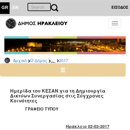
GR
EN
ΕΙΣΟΔΟΣ
Ο
Toggle
ΔΗΜΟΣ
navigati
Δελτία
Τύπου
Αρχείο
...
Αρχική
Ο Δήμος
2017
2026
2025
2024
2023
Ημερίδα του ΚΕΣΑΝ για τη Δημιουργία
Δικτύων Συνεργασίας στις Σύγχρονες
2022
Κοινότητες
2021
ΓΡΑΦΕΙΟ ΤΥΠΟΥ
2020
2019
Ηράκλειο 02-02-2017