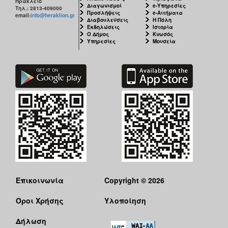
Ηράκλειο
Διαγωνισμοί
e-Υπηρεσίες
Τηλ.: 2813-409000
Προσλήψεις
e-Αιτήματα
email:
info@heraklion.gr
Διαβουλεύσεις
Η Πόλη
Εκδηλώσεις
Ιστορία
Ο Δήμος
Κνωσός
Υπηρεσίες
Μουσεία
Επικοινωνία
Copyright © 2026
Όροι Χρήσης
Υλοποίηση
Δήλωση