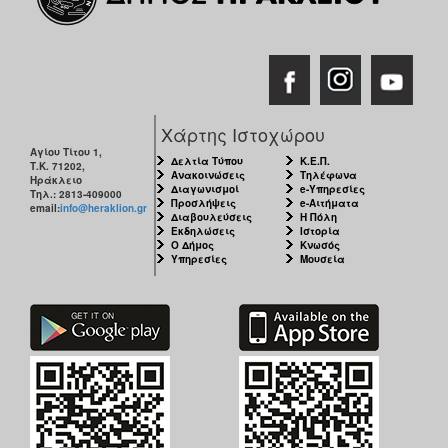
Χάρτης Ιστοχώρου
Αγίου Τίτου 1,
Δελτία Τύπου
Κ.Ε.Π.
Τ.Κ. 71202,
Ανακοινώσεις
Τηλέφωνα
Ηράκλειο
Διαγωνισμοί
e-Υπηρεσίες
Τηλ.: 2813-409000
Προσλήψεις
e-Αιτήματα
email:
info@heraklion.gr
Διαβουλεύσεις
Η Πόλη
Εκδηλώσεις
Ιστορία
Ο Δήμος
Κνωσός
Υπηρεσίες
Μουσεία