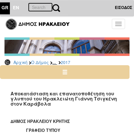
GR
EN
ΕΙΣΟΔΟΣ
Ο
Toggle
ΔΗΜΟΣ
navigati
Δελτία
Τύπου
Αρχείο
...
Αρχική
Ο Δήμος
2017
2026
2025
2024
2023
Αποκατάσταση και επανατοποθέτηση του
γλυπτού του Ηρακλειώτη Γιάννη Τσιγκένη
2022
στον Καράβολα
2021
2020
ΔΗΜΟΣ ΗΡΑΚΛΕΙΟΥ ΚΡΗΤΗΣ
2019
ΓΡΑΦΕΙΟ ΤΥΠΟΥ