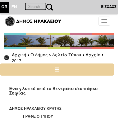
GR
EN
ΕΙΣΟΔΟΣ
Ο
Toggle
ΔΗΜΟΣ
navigati
Δελτία
Τύπου
Αρχείο
Αρχική
Ο Δήμος
Δελτία Τύπου
Αρχείο
2026
2017
2025
2024
2023
2022
Ένα γλυπτό από το Βενεράτο στο πάρκο
Σοφίας
2021
2020
ΔΗΜΟΣ ΗΡΑΚΛΕΙΟΥ ΚΡΗΤΗΣ
2019
ΓΡΑΦΕΙΟ ΤΥΠΟΥ