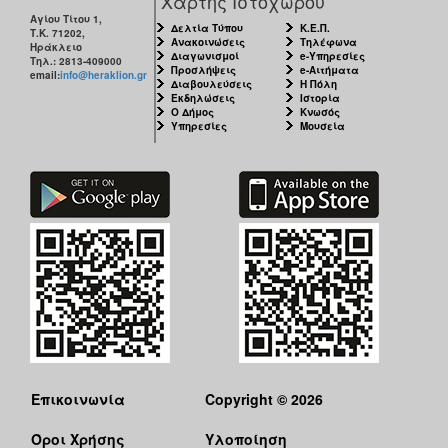
Χάρτης Ιστοχώρου
Αγίου Τίτου 1,
Δελτία Τύπου
Κ.Ε.Π.
Τ.Κ. 71202,
Ανακοινώσεις
Τηλέφωνα
Ηράκλειο
Διαγωνισμοί
e-Υπηρεσίες
Τηλ.: 2813-409000
Προσλήψεις
e-Αιτήματα
email:
info@heraklion.gr
Διαβουλεύσεις
Η Πόλη
Εκδηλώσεις
Ιστορία
Ο Δήμος
Κνωσός
Υπηρεσίες
Μουσεία
Επικοινωνία
Copyright © 2026
Όροι Χρήσης
Υλοποίηση