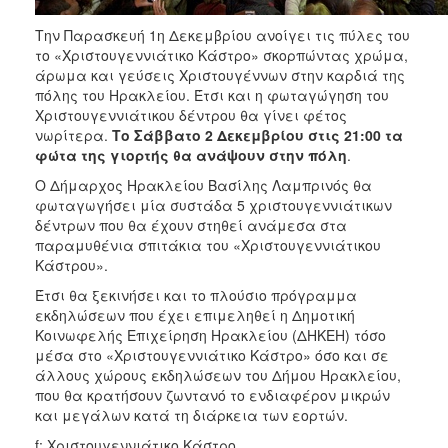
ΑΝΘΕΚΤΙΚΗ
ΠΟΛΗ
Την Παρασκευή 1η Δεκεμβρίου ανοίγει τις πύλες του
το «Χριστουγεννιάτικο Κάστρο» σκορπώντας χρώμα,
άρωμα και γεύσεις Χριστουγέννων στην καρδιά της
πόλης του Ηρακλείου. Έτσι και η φωταγώγηση του
Χριστουγεννιάτικου δέντρου θα γίνει φέτος
νωρίτερα.
Το Σάββατο 2 Δεκεμβρίου στις 21:00 τα
φώτα της γιορτής θα ανάψουν στην πόλη
.
Ο Δήμαρχος Ηρακλείου Βασίλης Λαμπρινός θα
φωταγωγήσει μία συστάδα 5 χριστουγεννιάτικων
δέντρων που θα έχουν στηθεί ανάμεσα στα
παραμυθένια σπιτάκια του «Χριστουγεννιάτικου
Κάστρου».
Έτσι θα ξεκινήσει και το πλούσιο πρόγραμμα
εκδηλώσεων που έχει επιμεληθεί η Δημοτική
Κοινωφελής Επιχείρηση Ηρακλείου (ΔΗΚΕΗ) τόσο
μέσα στο «Χριστουγεννιάτικο Κάστρο» όσο και σε
άλλους χώρους εκδηλώσεων του Δήμου Ηρακλείου,
που θα κρατήσουν ζωντανό το ενδιαφέρον μικρών
και μεγάλων κατά τη διάρκεια των εορτών.
f: Χριστουγεννιάτικο Κάστρο