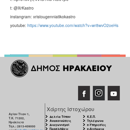
t: @XrKastro
instangram: xristougenniatikokastro
youtube:
https://www.youtube.com/watch?v=wr8wvO2oeHs
Χάρτης Ιστοχώρου
Αγίου Τίτου 1,
Δελτία Τύπου
Κ.Ε.Π.
Τ.Κ. 71202,
Ανακοινώσεις
Τηλέφωνα
Ηράκλειο
Διαγωνισμοί
e-Υπηρεσίες
Τηλ.: 2813-409000
Προσλήψεις
e-Αιτήματα