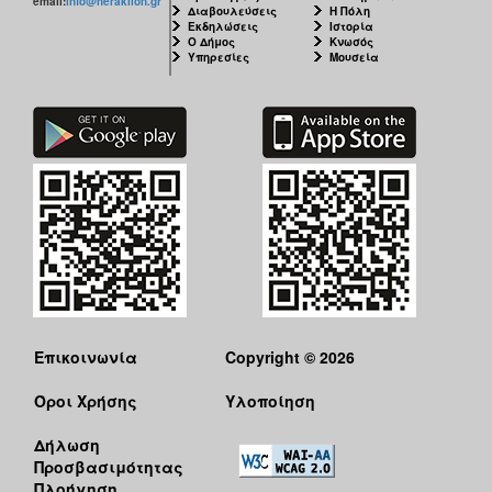
email:
info@heraklion.gr
Διαβουλεύσεις
Η Πόλη
Εκδηλώσεις
Ιστορία
Ο Δήμος
Κνωσός
Υπηρεσίες
Μουσεία
Επικοινωνία
Copyright © 2026
Όροι Χρήσης
Υλοποίηση
Δήλωση
Προσβασιμότητας
Πλοήγηση