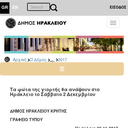
GR
EN
ΕΙΣΟΔΟΣ
Ο
Toggle
ΔΗΜΟΣ
navigati
Δελτία
Τύπου
Αρχείο
...
Αρχική
Ο Δήμος
2017
2026
2025
2024
2023
Τα φώτα της γιορτής θα ανάψουν στο
Ηράκλειο το Σάββατο 2 Δεκεμβρίου
2022
2021
ΔΗΜΟΣ ΗΡΑΚΛΕΙΟΥ ΚΡΗΤΗΣ
2020
ΓΡΑΦΕΙΟ ΤΥΠΟΥ
2019
Ηράκλειο 30-11-2017