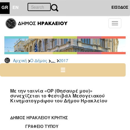
GR
EN
ΕΙΣΟΔΟΣ
Ο
Toggle
ΔΗΜΟΣ
navigati
Δελτία
Τύπου
Αρχείο
...
Αρχική
Ο Δήμος
2017
2026
2025
2024
2023
Με την ταινία «OP (Θησαυρέ μου)»
συνεχίζεται το Φεστιβάλ Μεσογειακού
2022
Κινηματογράφου του Δήμου Ηρακλείου
2021
2020
ΔΗΜΟΣ ΗΡΑΚΛΕΙΟΥ ΚΡΗΤΗΣ
2019
ΓΡΑΦΕΙΟ ΤΥΠΟΥ