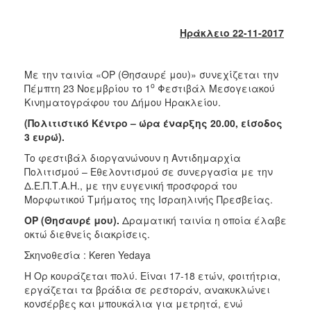
2018
2017
Ηράκλειο 22-11-2017
2016
2015
Με την ταινία «OP (Θησαυρέ μου)» συνεχίζεται την
2013
ο
Πέμπτη 23 Νοεμβρίου το 1
Φεστιβάλ Μεσογειακού
Κινηματογράφου του Δήμου Ηρακλείου.
2012
(Πολιτιστικό Κέντρο – ώρα έναρξης 20.00, είσοδος
2011
3 ευρώ).
2010
To φεστιβάλ διοργανώνουν η Αντιδημαρχία
2006
Πολιτισμού – Εθελοντισμού σε συνεργασία με την
Δ.Ε.Π.Τ.Α.Η., με την ευγενική προσφορά του
Μορφωτικού Τμήματος της Ισραηλινής Πρεσβείας.
ΟΡ (Θησαυρέ μου).
Δραματική ταινία η οποία έλαβε
οκτώ διεθνείς διακρίσεις.
Ο
ΤΟΠΟΣ
Σκηνοθεσία : Keren Yedaya
ΜΑΣ
Η Ορ κουράζεται πολύ. Είναι 17-18 ετών, φοιτήτρια,
ΠΟΛΙΤΙΣΜΟΣ
εργάζεται τα βράδια σε ρεστοράν, ανακυκλώνει
κονσέρβες και μπουκάλια για μετρητά, ενώ