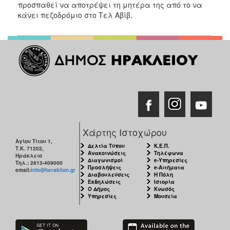
προσπαθεί να αποτρέψει τη μητέρα της από το να
ΑΝΘΕΚΤΙΚΗ
ΠΟΛΗ
κάνει πεζοδρόμιο στο Τελ Αβίβ.
Χάρτης Ιστοχώρου
Αγίου Τίτου 1,
Δελτία Τύπου
Κ.Ε.Π.
Τ.Κ. 71202,
Ανακοινώσεις
Τηλέφωνα
Ηράκλειο
Διαγωνισμοί
e-Υπηρεσίες
Τηλ.: 2813-409000
Προσλήψεις
e-Αιτήματα
email:
info@heraklion.gr
Διαβουλεύσεις
Η Πόλη
Εκδηλώσεις
Ιστορία
Ο Δήμος
Κνωσός
Υπηρεσίες
Μουσεία